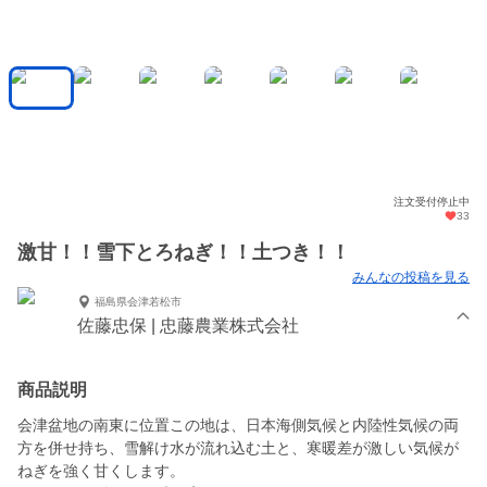
注文受付停止中
33
激甘！！雪下とろねぎ！！土つき！！
みんなの投稿を見る
福島県会津若松市
佐藤忠保 | 忠藤農業株式会社
商品説明
会津盆地の南東に位置この地は、日本海側気候と内陸性気候の両
方を併せ持ち、雪解け水が流れ込む土と、寒暖差が激しい気候が
ねぎを強く甘くします。