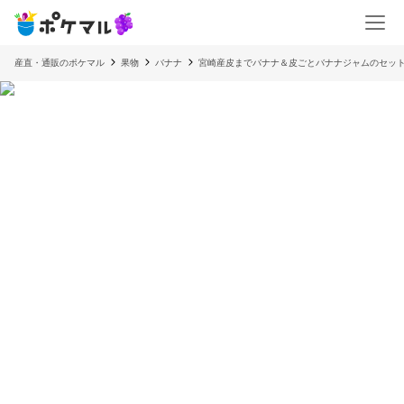
産直・通販のポケマル
果物
バナナ
宮崎産皮までバナナ＆皮ごとバナナジャムのセッ