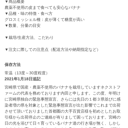
▼商品概要
農薬不使用の皮まで食べても安心なバナナ
▼品種・味の特徴・食べ方
グロスミッシェル種：皮が薄くて糖度が高い
▼数量、分量の目安
▼栽培/生産方法、こだわり
▼注文に際しての注意点（配送方法や納期指定など）
保存方法
常温（13度～30度程度）
2021年1月18日追記
宮崎県で国産・農薬不使用のバナナを栽培していますネクストフ
ァームの代表を務めております内田と申します。この度、年明け
に宮崎県独自の緊急事態宣言、さらには先日の１都３県並びに感
染者増の県を対象とした緊急事態宣言が出た影響でこれまで出荷
させて頂いておりました首都圏の大手百貨店様を初めとしたお取
引様から出荷停止のご連絡が有りまして困っております。宮崎の
日の光を浴びて日々育っているバナナ達の行き場が無く、しかし