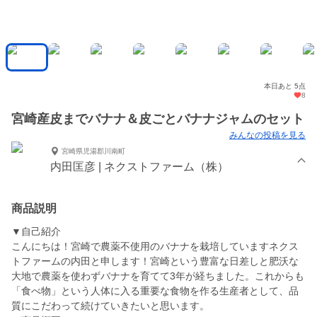
本日あと 5点
8
宮崎産皮までバナナ＆皮ごとバナナジャムのセット
みんなの投稿を見る
宮崎県児湯郡川南町
内田匡彦 | ネクストファーム（株）
商品説明
▼自己紹介
こんにちは！宮崎で農薬不使用のバナナを栽培していますネクス
トファームの内田と申します！宮崎という豊富な日差しと肥沃な
大地で農薬を使わずバナナを育てて3年が経ちました。これからも
「食べ物」という人体に入る重要な食物を作る生産者として、品
質にこだわって続けていきたいと思います。