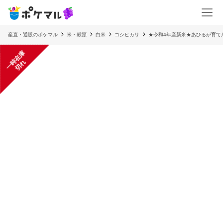
産直・通販のポケマル
米・穀類
白米
コシヒカリ
★令和4年産新米★あひるが育てた
一
在
庫
切
時
れ