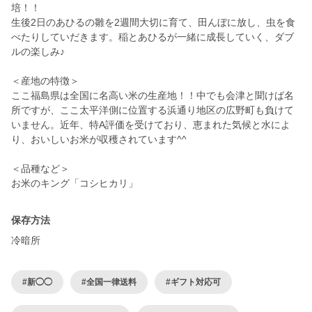
培！！
生後2日のあひるの雛を2週間大切に育て、田んぼに放し、虫を食
べたりしていだきます。稲とあひるが一緒に成長していく、ダブ
ルの楽しみ♪
＜産地の特徴＞
ここ福島県は全国に名高い米の生産地！！中でも会津と聞けば名
所ですが、ここ太平洋側に位置する浜通り地区の広野町も負けて
いません。近年、特A評価を受けており、恵まれた気候と水によ
り、おいしいお米が収穫されています^^
＜品種など＞
お米のキング「コシヒカリ」
保存方法
冷暗所
#新◯◯
#全国一律送料
#ギフト対応可