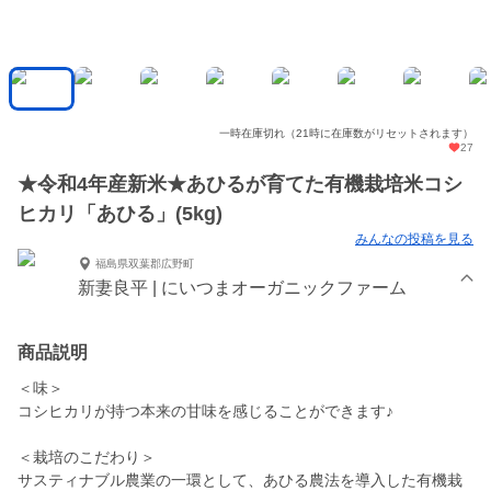
一時在庫切れ（21時に在庫数がリセットされます）
27
★令和4年産新米★あひるが育てた有機栽培米コシ
ヒカリ「あひる」(5kg)
みんなの投稿を見る
福島県双葉郡広野町
新妻良平 | にいつまオーガニックファーム
商品説明
＜味＞
コシヒカリが持つ本来の甘味を感じることができます♪
＜栽培のこだわり＞
サスティナブル農業の一環として、あひる農法を導入した有機栽