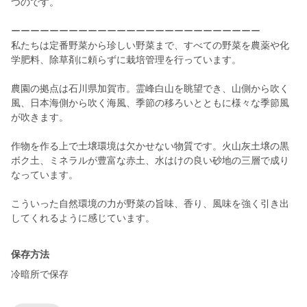
つのです。
ーーーーーーーーーーーーーーーーーーーーーーーーーー
私たちは定番野菜から珍しい野菜まで、すべての野菜を農薬や化
学肥料、除草剤に頼らずに栽培管理を行っています。
農園の拠点は石川県加賀市。霊峰白山を眺望でき、山側から吹く
風、日本海側から吹く海風、季節の移ろいとともに様々な季節風
が吹きます。
作物を作る上で土壌環境は欠かせない物質です。火山灰土壌の黒
ボク土、ミネラルが豊富な赤土、水はけの良い砂地の三層で成り
なっています。
こういった自然環境の力が野菜の旨味、香り、風味を強く引き出
してくれるように感じています。
保存方法
冷暗所で保存