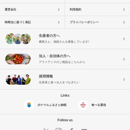
運営会社
利用規約
特商法に基づく表記
プライバシーポリシー
生産者の方へ
農家さん・漁師さんを募集しています!
法人・自治体の方へ
アライアンスのご相談はこちらから
採用情報
生産者と食べる人をつなぎたい
Links
ポケマルふるさと納税
食べる通信
Follow us