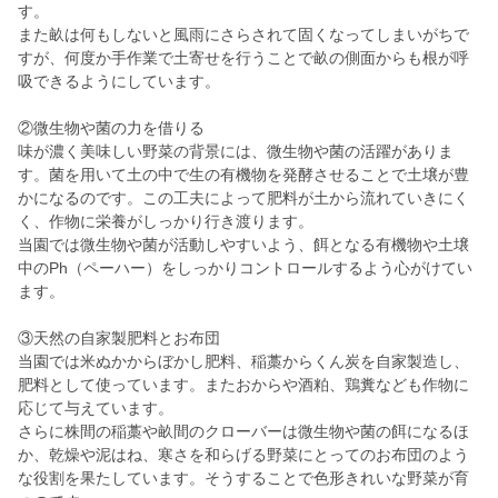
す。
また畝は何もしないと風雨にさらされて固くなってしまいがちで
すが、何度か手作業で土寄せを行うことで畝の側面からも根が呼
吸できるようにしています。
②微生物や菌の力を借りる
味が濃く美味しい野菜の背景には、微生物や菌の活躍がありま
す。菌を用いて土の中で生の有機物を発酵させることで土壌が豊
かになるのです。この工夫によって肥料が土から流れていきにく
く、作物に栄養がしっかり行き渡ります。
当園では微生物や菌が活動しやすいよう、餌となる有機物や土壌
中のPh（ペーハー）をしっかりコントロールするよう心がけてい
ます。
③天然の自家製肥料とお布団
当園では米ぬかからぼかし肥料、稲藁からくん炭を自家製造し、
肥料として使っています。またおからや酒粕、鶏糞なども作物に
応じて与えています。
さらに株間の稲藁や畝間のクローバーは微生物や菌の餌になるほ
か、乾燥や泥はね、寒さを和らげる野菜にとってのお布団のよう
な役割を果たしています。そうすることで色形きれいな野菜が育