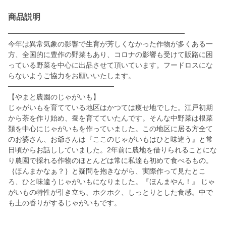
商品説明
───────────────────────────────────
今年は異常気象の影響で生育が芳しくなかった作物が多くある一
方、全国的に豊作の野菜もあり、コロナの影響も受けて販路に困
っている野菜を中心に出品させて頂いています。フードロスにな
らないようご協力をお願いいたします。
─────────────────────
【やまと農園のじゃがいも】
じゃがいもを育てている地区はかつては痩せ地でした。江戸初期
から茶を作り始め、蚕を育てていたんです。そんな中野菜は根菜
類を中心にじゃがいもを作っていました。この地区に居る方全て
のお婆さん、お爺さんは『ここのじゃがいもはひと味違う』と常
日頃からお話ししていました。2年前に農地を借りられることにな
り農園で採れる作物のほとんどは常に私達も初めて食べるもの。
｛ほんまかなぁ？｝と疑問を抱きながら、実際作って見たとこ
ろ、ひと味違うじゃがいもになりました。『ほんまやん！』 じゃ
がいもの特性が引き立ち、ホクホク、しっとりとした食感。中で
も土の香りがするじゃがいもです。