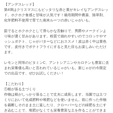
【アンデスレッド】
第4弾はクリスマスにもピッタリな赤と黄がキレイなアンデスレッ
ド。ホクホク食感と甘味が人気です！栽培期間中農薬、除草剤、
化学肥料不使用で育てた南米ルーツの赤いじゃがいも。
茹でるとホクホクとして滑らかな舌触りで、男爵やメークインよ
り味が濃く甘みがあります。粉質で崩れやすいのでコロッケやマ
ッシュポテト、じゃがバターなどにおススメ！皮は赤く中は黄色
です。皮付きでポテトフライにすると見た目もお楽しみいただけ
ます。
レモンと同等のビタミンC、アントシアニンやカロテンも豊富に含
まれ栄養価も高いと言われているじゃがいも。新じゃがの今限定
での出品です。ぜひお試しください！
【こだわり】
①根が張る土づくり
作物は根がしっかり張ることで丈夫に成長します。当園では土づ
くりにおいて化成肥料や堆肥などを使いません。前に作った作物
を裁断しそのまま土に返したり、クローバーなどの緑肥を土にす
き込むことで、堆肥がなくても栄養豊富な土を作ることができま