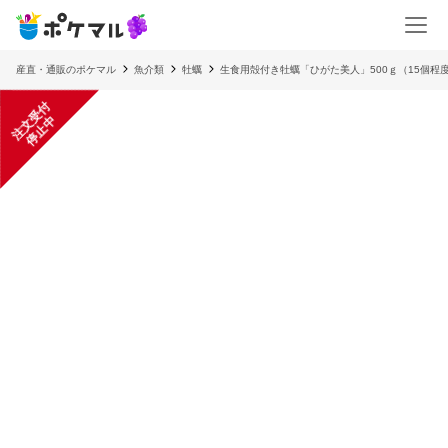
産直・通販のポケマル
魚介類
牡蠣
生食用殻付き牡蠣「ひがた美人」500ｇ（15個程
注
文
受
付
停
止
中