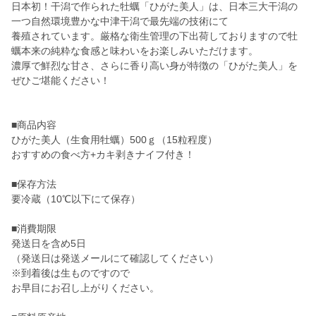
日本初！干潟で作られた牡蠣「ひがた美人」は、日本三大干潟の
一つ自然環境豊かな中津干潟で最先端の技術にて
養殖されています。厳格な衛生管理の下出荷しておりますので牡
蠣本来の純粋な食感と味わいをお楽しみいただけます。
濃厚で鮮烈な甘さ、さらに香り高い身が特徴の「ひがた美人」を
ぜひご堪能ください！
■商品内容
ひがた美人（生食用牡蠣）500ｇ（15粒程度）
おすすめの食べ方+カキ剥きナイフ付き！
■保存方法
要冷蔵（10℃以下にて保存）
■消費期限
発送日を含め5日
（発送日は発送メールにて確認してください）
※到着後は生ものですので
お早目にお召し上がりください。