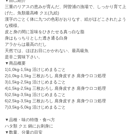
▼自己紹介
三重のリアスの恵みが育んだ、阿曽浦の漁場で、しっかり育て上
げた。魚類最高峰 クエ(九絵)
漢字のごとく体に九つの色彩がおりなす、絵がほどこされたよう
な模様。
皮と身の間に旨味をひきたせる真っ白な脂
身はもっちりとした透き通る白身
アラからは最高のだし
天然では、ほぼお目にかかれない、最高級魚
是非ご賞味下さい。
▼商品概要
1)1,0kg-1,5kg 活けじめまるごと
2)1,0kg-1,5kg 三枚おろし 肩身皮すき 肩身ウロコ処理
3)1,5kg-2,5kg 活けじめまるごと
4)1,5kg-2,5kg 三枚おろし 肩身皮すき 肩身ウロコ処理
5)2,5kg-3,5kg 活けじめまるごと
6)2,5kg-3,5kg 三枚おろし 肩身皮すき 肩身ウロコ処理
7)3,5kg-5,0kg 活けじめまるごと
▼品種・味の特徴・食べ方
ハタ類 クエ 鍋にお刺身に
▼数量、分量の目安