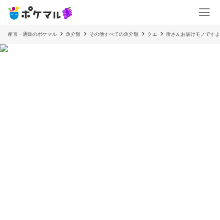
産直・通販のポケマル
魚介類
その他すべての魚介類
クエ
所さんお届けモノですよ‼️