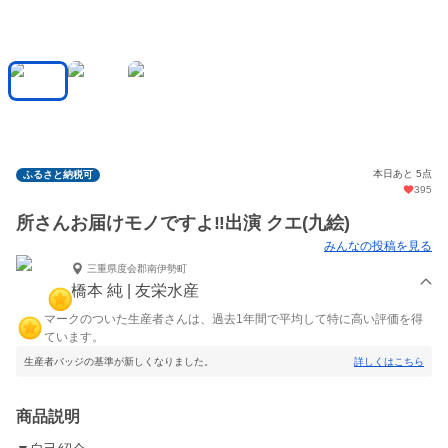
本日あと 5点
ふるさと納税可
395
所さんお届けモノですよ‼️出演 クエ(九絵)
みんなの投稿を見る
三重県度会郡南伊勢町
橋本 純 | 友栄水産
マークのついた生産者さんは、過去1年間で平均して特に高い評価を得
ています。
生産者バッジの基準が新しくなりました。
詳しくはこちら
商品説明