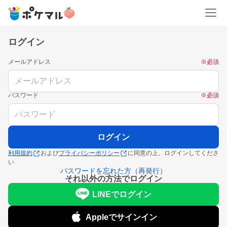
ログイン
メールアドレス
※必須
パスワード
※必須
ログイン
利用規約
および
プライバシーポリシー
に同意の上、
ログインしてくださ
い
パスワードを忘れた方（再発行）
それ以外の方法でログイン
LINEでログイン
Appleでサインイン