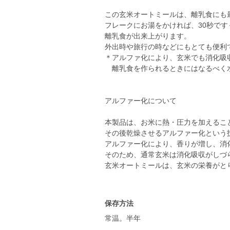
この玄米オートミールは、離乳食にも
フレークにお湯をかければ、30秒です
離乳食が出来上がります。
外出時や旅行の時などにもとても便利
＊アルファ化により、玄米でも消化吸
離乳食を作られるときにはなるべく
アルファー化について
本製品は、お米に熱・圧力を加えるこ
その後乾燥させるアルファー化という
アルファー化により、香りが増し、消
そのため、通常玄米は消化吸収がしづ
玄米オートミールは、玄米の栄養がと
保存方法
常温。半年