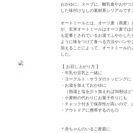
おかゆに、スープに、離乳食やおやつ
した味付けなしの素材系シリアルです
オートミールとは、オーツ麦（燕麦）
が、玄米オートミールはオーツ麦では
も定番とされているお湯でふやかした
ように味をつけて食べる方法やパンや
加えることによって、オートミールの
した。
【 お召し上がり方 】
・牛乳や豆乳と一緒に
・ヨーグルト・サラダのトッピングに
・お湯を加えておかゆに
（熱湯と塩を少々加えれば30秒ほど
・小麦粉の代わりにお菓子作りにも
・チャック付きで保存性が高いので、
・アウトドアに携帯するのも◎
＊赤ちゃんのいるご家庭に