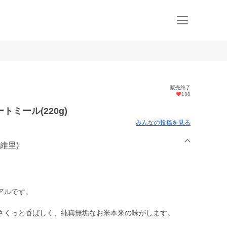
販売終了
188
ミール(220g)
みんなの投稿を見る
㈱維里)
アルです。
さくっと香ばしく、純真無垢なお米本来の味がします。