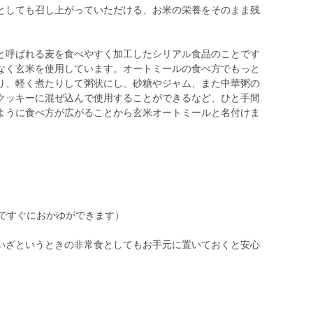
としても召し上がっていただける、お米の栄養をそのまま残
。
と呼ばれる麦を食べやすく加工したシリアル食品のことです
なく玄米を使用しています。オートミールの食べ方でもっと
り、軽く煮たりして粥状にし、砂糖やジャム、また中華粥の
クッキーに混ぜ込んで使用することができるなど、ひと手間
ように食べ方が広がることから玄米オートミールと名付けま
ですぐにおかゆができます）
いざというときの非常食としてもお手元に置いておくと安心