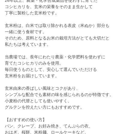
26年以上、農薬・化学合成薬品を使わずに育てた
コシヒカリを、玄米の栄養をそのまま生かして
丁寧に製粉した玄米粉です。
玄米粉は、白米では取り除かれる表皮（米ぬか）部分も
一緒に使う食材です。
そのため、原料となるお米の栽培方法がとても大切だと
私たちは考えています。
当農場では、長年にわたり農薬・化学肥料を使わずに
育てたコシヒカリのみを使用。
毎日使うものとして、安心して選んでいただける
玄米粉をお届けしています。
玄米由来の香ばしい風味とコクがあり、
シンプルな配合でも素材の味を感じられるのが特徴です。
小麦粉の代替としても使いやすく、
グルテンを控えたい方にもおすすめです。
【おすすめの使い方】
パン、クレープ、お好み焼き、てんぷらの衣、
おはぎ、桜餅、米粉麺、ロールケーキなど、