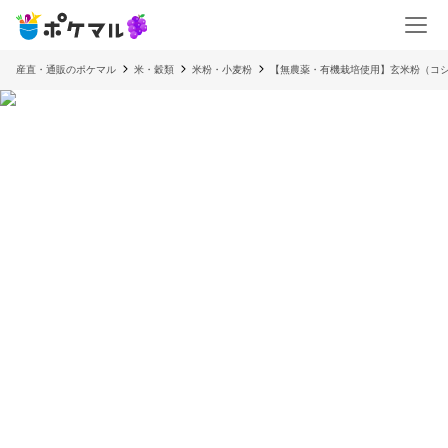
産直・通販のポケマル
米・穀類
米粉・小麦粉
【無農薬・有機栽培使用】玄米粉（コシ