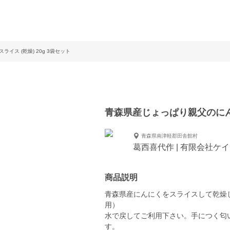
イス (乾燥) 20g 3袋セット
青森県産じょっぱり親父のにんに
青森県南津軽郡田舎館村
葛西喜代作 | 有限会社ケ
商品説明
青森県産にんにくをスライスして乾燥
用）
水で戻してご利用下さい。手につく匂
す。