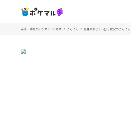
産直・通販のポケマル
野菜
にんにく
青森県産じょっぱり親父のにんにくスラ