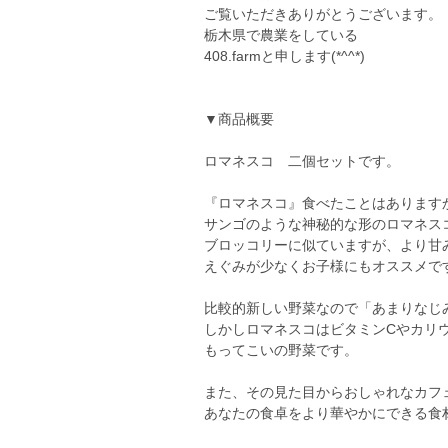
ご覧いただきありがとうございます。
栃木県で農業をしている
408.farmと申します(*^^*)
▼商品概要
ロマネスコ 二個セットです。
『ロマネスコ』食べたことはあります
サンゴのような神秘的な形のロマネス
ブロッコリーに似ていますが、より甘
えぐみが少なくお子様にもオススメで
比較的新しい野菜なので「あまりなじ
しかしロマネスコはビタミンCやカリ
もってこいの野菜です。
また、その見た目からおしゃれなカフ
あなたの食卓をより華やかにできる食