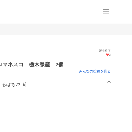
販売終了
3
ロマネスコ 栃木県産 2個
みんなの投稿を見る
まるはちﾌｧｰﾑ]