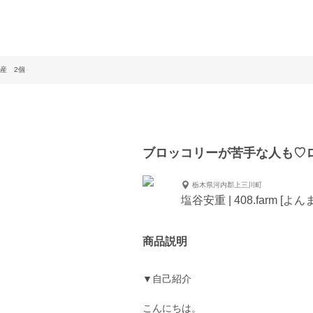
産 2個
ブロッコリーが苦手な人も♡
栃木県河内郡上三川町
塩谷安重 | 408.farm [よん
商品説明
▼自己紹介
こんにちは。