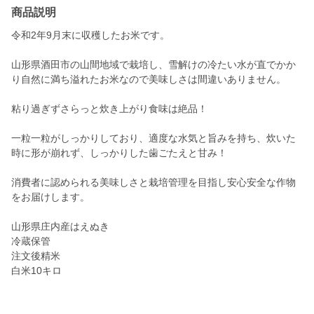
商品説明
令和2年9月末に収穫したお米です。
山形県酒田市の山間地域で栽培し、雪解けの冷たい水が直でかか
り自然に満ち溢れたお米なので美味しさは間違いありません。
粘り過ぎずさらっと炊き上がり食味は絶品！
一粒一粒がしっかりしており、適度な水気と旨みを持ち、炊いた
時に形が崩れず、しっかりした歯ごたえと甘み！
消費者に認められる美味しさと栽培管理を目指し安心安全な作物
をお届けします。
山形県庄内産はえぬき
冷蔵保管
注文後精米
白米10キロ