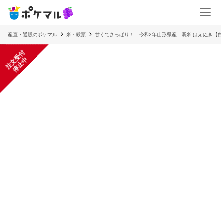
産直・通販のポケマル
米・穀類
甘くてさっぱり！ 令和2年山形県産 新米 はえぬき【白
注
文
受
付
停
止
中