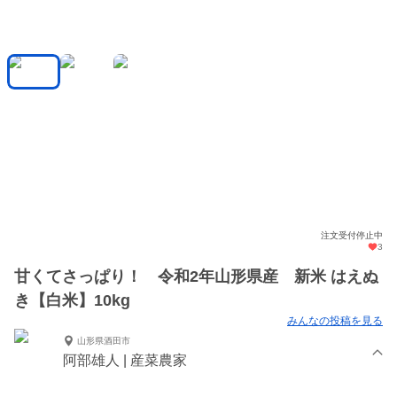
注文受付停止中
3
甘くてさっぱり！ 令和2年山形県産 新米 はえぬ
き【白米】10kg
みんなの投稿を見る
山形県酒田市
阿部雄人 | 産菜農家