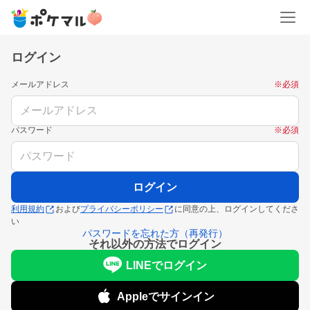
ログイン
メールアドレス
※必須
パスワード
※必須
ログイン
利用規約
および
プライバシーポリシー
に同意の上、
ログインしてくださ
い
パスワードを忘れた方（再発行）
それ以外の方法でログイン
LINEでログイン
Appleでサインイン