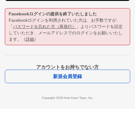
Facebookログインの提供を終了いたしました
Facebookログインを利用されていた方は、お手数ですが、
「
パスワードを忘れた方（再発行）
」よりパスワードを設定
していただき、メールアドレスでのログインをお願いいたし
ます。（
詳細
）
アカウントをお持ちでない方
新規会員登録
Copyright 2026 Ame Kaze Taiyo, Inc.