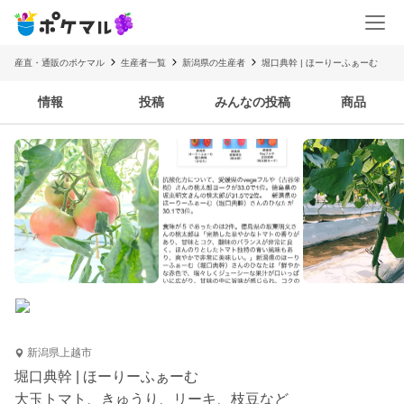
産直・通販のポケマル
生産者一覧
新潟県の生産者
堀口典幹 | ほーりーふぁーむ
情報
投稿
みんなの投稿
商品
新潟県上越市
堀口典幹 | ほーりーふぁーむ
大玉トマト、きゅうり、リーキ、枝豆など