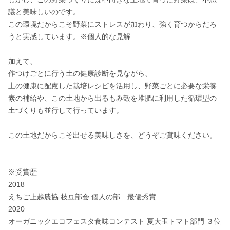
議と美味しいのです。

この環境だからこそ野菜にストレスが加わり、強く育つからだろ
うと実感しています。※個人的な見解

加えて、

作つけごとに行う土の健康診断を見ながら、

土の健康に配慮した栽培レシピを活用し、野菜ごとに必要な栄養
素の補給や、この土地から出るもみ殻を堆肥に利用した循環型の
土づくりも並行して行っています。

この土地だからこそ出せる美味しさを、どうぞご賞味ください。

※受賞歴

2018

えちご上越農協 枝豆部会 個人の部　最優秀賞

2020

オーガニックエコフェスタ食味コンテスト 夏大玉トマト部門 ３位