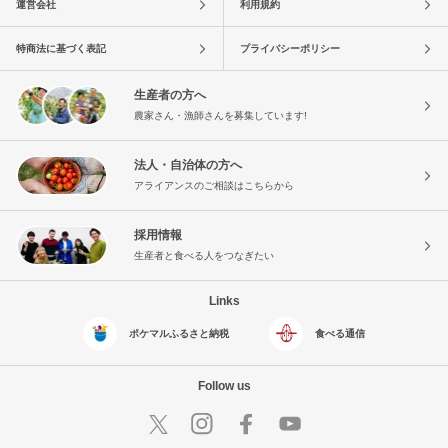
運営会社
利用規約
特商法に基づく表記
プライバシーポリシー
生産者の方へ
農家さん・漁師さんを募集しています!
法人・自治体の方へ
アライアンスのご相談はこちらから
採用情報
生産者と食べる人をつなぎたい
Links
ポケマルふるさと納税
食べる通信
Follow us