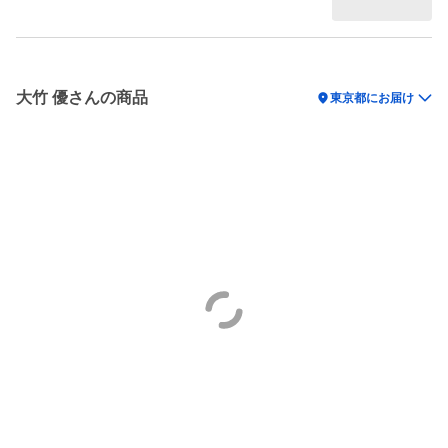
大竹 優さんの商品
location_on
東京都にお届け