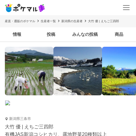
産直・通販のポケマル
生産者一覧
新潟県の生産者
大竹 優 | えちご三四郎
情報
投稿
みんなの投稿
商品
新潟県三条市
大竹 優 | えちご三四郎
有機JAS新潟コシヒカリ、露地野菜20種類以上