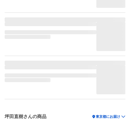
坪田直樹さんの商品
location_on
東京都にお届け