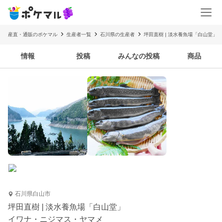
産直・通販のポケマル
生産者一覧
石川県の生産者
坪田直樹 | 淡水養魚場「白山堂」
情報
投稿
みんなの投稿
商品
石川県白山市
坪田直樹 | 淡水養魚場「白山堂」
イワナ・ニジマス・ヤマメ