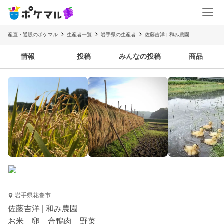
産直・通販のポケマル
生産者一覧
岩手県の生産者
佐藤吉洋 | 和み農園
情報
投稿
みんなの投稿
商品
岩手県花巻市
佐藤吉洋 | 和み農園
お米 卵 合鴨肉 野菜