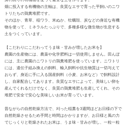
畑に投入する有機物の主軸は、良質なエサで育った平飼いのニワ
トリたちの鶏糞堆肥です。

そのほか、青草、稲ワラ、米ぬか、牡蠣殻、炭などの身近な有機
物を使って、ミネラルたっぷりで、多種多様な微生物が生息する
土をつくっています。

【こだわりにこだわってうま味・甘みが増したお米を】

農園の生産物には、農薬や化学肥料は一切使用しません。田んぼ
には、主に農園のニワトリの鶏糞堆肥を使っています。ニワトリ
には、遺伝子組み換えの飼料、輸入飼料や抗生物質は一切与えて
おらず、身近に手に入る国産飼料（小麦、お米など）で飼料設計
し、自家配合してあります。良質なエサによって、美味しい卵を
産んでくれるだけでなく、良質の鶏糞堆肥も生産してくれ、その
堆肥で安全で安心な美味しいお米が育っています。

昔ながらの自然乾燥方法で、刈った稲藁を3週間ほどお日様の下で
自然乾燥させるため手間と時間はかかりますが、お日様と風の力
でじっくりと乾燥されたお米は、うま味・甘みが増し、一粒一粒