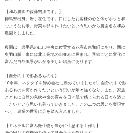
【和み農園の佐藤吉洋です。】

徳島県出身。岩手在住です。口にしたお客様の心と体がホッと和
むようなお米、野菜や卵を作りたいという思いから農園名を和み
農園としました。

農園は、岩手県のほぼ中央に位置する花巻市東和町にあり、西に
奥羽山脈、東には北上高地の山並みに囲まれ、季節ごとに変化に
富んだ自然風景が広がる美しい場所にあります。

【自分の手で形あるものを】

10余年、ネクタイを締め会社に勤めていましたが、自分の手で形
あるものを何か作りたいという思いが年々強くなり、また、家族
とともに自然の息吹や命の育みを日々肌で感じられる日々を過ご
したいという思いも募っていきました。この二つの思いを実現す
べく、農業の世界に足を踏み入れました。

【ミネラルに富み微生物が豊かに生息する土作り】

身の回りの有機物を使って健全な土を作ります。
