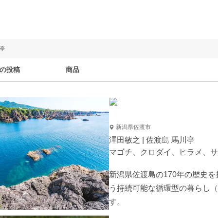
川亭
の投稿
商品
新潟県佐渡市
澤田敏之 | 佐渡島 馬川亭
マゴチ、クロダイ、ヒラメ、サ
新潟県佐渡島の170年の歴史
う持続可能な循環型の暮らし（
す。
