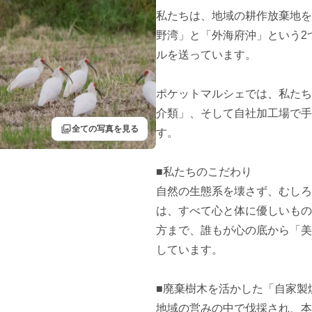
私たちは、地域の耕作放棄地を
野湾」と「外海府沖」という2
ルを送っています。

ポケットマルシェでは、私たち
介類」、そして自社加工場で手
filter
全ての写真を見る
す。

■私たちのこだわり

自然の生態系を壊さず、むしろ
は、すべて心と体に優しいもの
方まで、誰もが心の底から「美
しています。

■廃棄樹木を活かした「自家製燻
地域の営みの中で伐採され、本