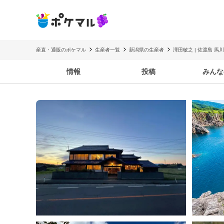
産直・通販のポケマル
生産者一覧
新潟県の生産者
澤田敏之 | 佐渡島 馬
情報
投稿
みんな