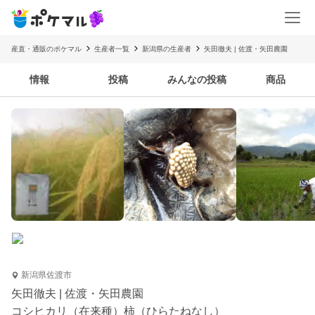
産直・通販のポケマル
生産者一覧
新潟県の生産者
矢田徹夫 | 佐渡・矢田農園
情報
投稿
みんなの投稿
商品
新潟県佐渡市
矢田徹夫 | 佐渡・矢田農園
コシヒカリ（在来種）柿（ひらたねなし）