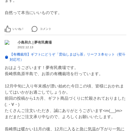
ます。
自然って本当にいいものです。
いいね！
コメント
小島和久 | 夢有民農場
2022.12.13
【有機栽培】ギフトにどうぞ「雲仙しまばら茶」リーフ３本セット（熨斗
対応可）
おはようございます！夢有民農場です。
長崎県島原半島で、お茶の有機栽培を行っています。
12月中旬に入り年末感が漂い始めた今日この頃、皆様におかれま
してはいかがお過ごしでしょうか。
前回の投稿から1カ月、ギフト商品づくりに忙殺されておりました
(;・∀・)
たくさんご注文いただき、誠にありがとうございます<m(__)m>
まだまだご注文承り中なので、よろしくお願いいたします。
長崎県は暖かい11月の後、12月に入ると急に気温が下がり一気に