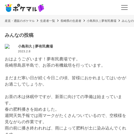
産直・通販のポケマル
生産者一覧
長崎県の生産者
小島和久 | 夢有民農場
みんなの
みんなの投稿
小島和久 | 夢有民農場
2023.2.8
おはようございます！夢有民農場です。
長崎県島原半島で、お茶の有機栽培を行っています。
まだまだ寒い日が続く今日この頃、皆様におかれましてはいかが
お過ごしでしょうか。
お茶の木は休眠中ですが、新茶に向けての準備は始まっていま
す。
春の肥料播きを始めました。
週間天気予報では雨マークがたくさんついているので、空模様を
見ながらの作業です。
雨の前に播き終われれば、雨によって肥料が土に染み込んでくれ