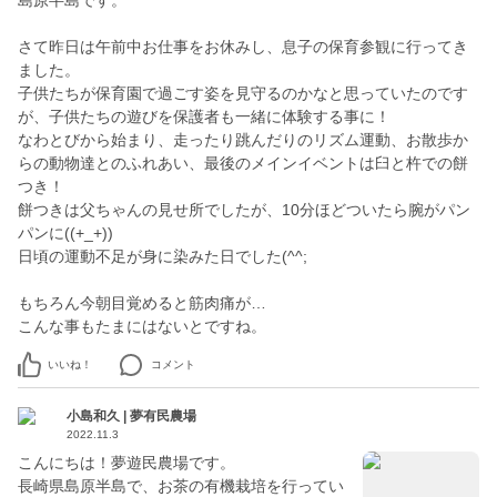
島原半島です。
さて昨日は午前中お仕事をお休みし、息子の保育参観に行ってき
ました。
子供たちが保育園で過ごす姿を見守るのかなと思っていたのです
が、子供たちの遊びを保護者も一緒に体験する事に！
なわとびから始まり、走ったり跳んだりのリズム運動、お散歩か
らの動物達とのふれあい、最後のメインイベントは臼と杵での餅
つき！
餅つきは父ちゃんの見せ所でしたが、10分ほどついたら腕がパン
パンに((+_+))
日頃の運動不足が身に染みた日でした(^^;
もちろん今朝目覚めると筋肉痛が…
こんな事もたまにはないとですね。
いいね！
コメント
小島和久 | 夢有民農場
2022.11.3
こんにちは！夢遊民農場です。
長崎県島原半島で、お茶の有機栽培を行ってい