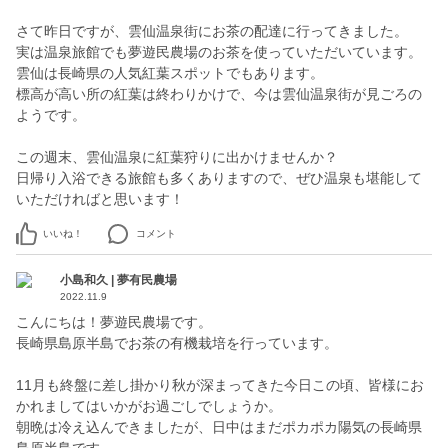
さて昨日ですが、雲仙温泉街にお茶の配達に行ってきました。
実は温泉旅館でも夢遊民農場のお茶を使っていただいています。
雲仙は長崎県の人気紅葉スポットでもあります。
標高が高い所の紅葉は終わりかけで、今は雲仙温泉街が見ごろの
ようです。
この週末、雲仙温泉に紅葉狩りに出かけませんか？
日帰り入浴できる旅館も多くありますので、ぜひ温泉も堪能して
いただければと思います！
いいね！
コメント
小島和久 | 夢有民農場
2022.11.9
こんにちは！夢遊民農場です。
長崎県島原半島でお茶の有機栽培を行っています。
11月も終盤に差し掛かり秋が深まってきた今日この頃、皆様にお
かれましてはいかがお過ごしでしょうか。
朝晩は冷え込んできましたが、日中はまだポカポカ陽気の長崎県