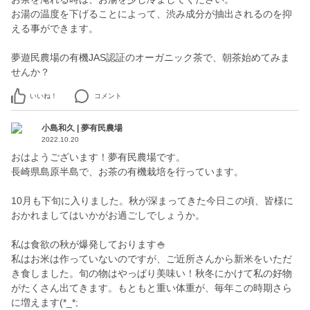
お湯の温度を下げることによって、渋み成分が抽出されるのを抑
える事ができます。
夢遊民農場の有機JAS認証のオーガニック茶で、朝茶始めてみま
せんか？
いいね！
コメント
小島和久 | 夢有民農場
2022.10.20
おはようございます！夢有民農場です。
長崎県島原半島で、お茶の有機栽培を行っています。
10月も下旬に入りました。秋が深まってきた今日この頃、皆様に
おかれましてはいかがお過ごしでしょうか。
私は食欲の秋が爆発しております🍚
私はお米は作っていないのですが、ご近所さんから新米をいただ
き食しました。旬の物はやっぱり美味い！秋冬にかけて私の好物
がたくさん出てきます。もともと重い体重が、毎年この時期さら
に増えます(*_*;