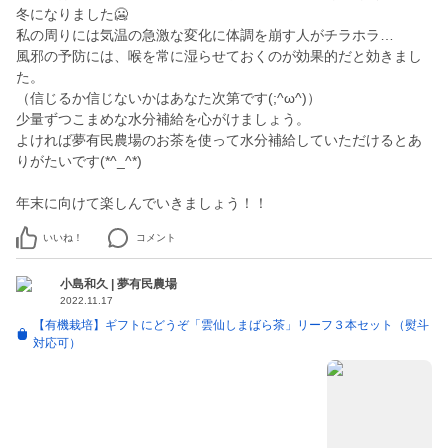
冬になりました🥶
私の周りには気温の急激な変化に体調を崩す人がチラホラ…
風邪の予防には、喉を常に湿らせておくのが効果的だと効きまし
た。
（信じるか信じないかはあなた次第です(;^ω^)）
少量ずつこまめな水分補給を心がけましょう。
よければ夢有民農場のお茶を使って水分補給していただけるとあ
りがたいです(*^_^*)
年末に向けて楽しんでいきましょう！！
いいね！
コメント
小島和久 | 夢有民農場
2022.11.17
【有機栽培】ギフトにどうぞ「雲仙しまばら茶」リーフ３本セット（熨斗
対応可）