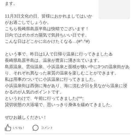
ます。
11月3日文化の日、皆様におかれましてはいか
がお過ごしでしょうか。
こちら長崎県島原半島は快晴でございます！
日向ではポカポカ陽気で気持ちいい日です。
こんな日はどこかに出かけたくなる…(#^.^#)
という事で、昨日は1人で日帰り温泉に行ってきました♨
長崎県島原半島は、温泉が豊富に湧き出ています。
島原温泉、雲仙温泉、小浜温泉と面積が狭い中に3つの温泉街があ
り、それぞれ異なった泉質の温泉を楽しむことができます。
私は用事のついでに小浜温泉に行ってきました。
小浜温泉街は西側に海があり、海に沈む夕日を見ながら温泉に浸
かるのが人気のポイントです。
というわけで、午前に行ってきました(^^;
貸切状態の大浴場で、思いっきり身体を緩めてきました。
ぜひお越しください！
いいね！
コメント