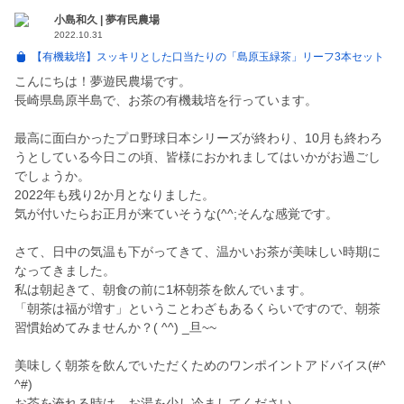
小島和久 | 夢有民農場
2022.10.31
【有機栽培】スッキリとした口当たりの「島原玉緑茶」リーフ3本セット
こんにちは！夢遊民農場です。
長崎県島原半島で、お茶の有機栽培を行っています。
最高に面白かったプロ野球日本シリーズが終わり、10月も終わろ
うとしている今日この頃、皆様におかれましてはいかがお過ごし
でしょうか。
2022年も残り2か月となりました。
気が付いたらお正月が来ていそうな(^^;そんな感覚です。
さて、日中の気温も下がってきて、温かいお茶が美味しい時期に
なってきました。
私は朝起きて、朝食の前に1杯朝茶を飲んでいます。
「朝茶は福が増す」ということわざもあるくらいですので、朝茶
習慣始めてみませんか？( ^^) _旦~~
美味しく朝茶を飲んでいただくためのワンポイントアドバイス(#^
^#)
お茶を淹れる時は、お湯を少し冷ましてください。