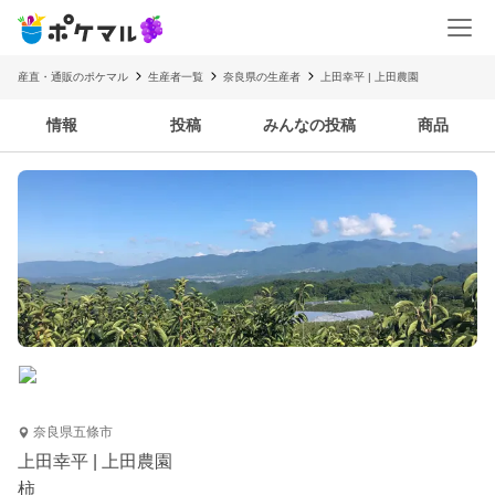
産直・通販のポケマル
生産者一覧
奈良県の生産者
上田幸平 | 上田農園
情報
投稿
みんなの投稿
商品
奈良県五條市
上田幸平 | 上田農園
柿