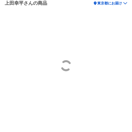
上田幸平さんの商品
location_on
東京都にお届け