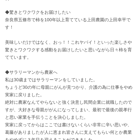
◆驚きとワクワクをお届けしたい

奈良県五條市で柿を100年以上育てている上田農園の上田幸平で
す！

美味しいだけではなく、おっ！！これヤバイ！といった楽しさや
驚きとワクワクする感動をお届けしたいと思いながら日々柿を育
てています。

◆サラリーマンから農家へ

私は30歳まではサラリーマンをしていました。

ちょうど30の年に母親にがんが見つかり、介護の為に仕事をやめ
実家に戻りました。

絶対に農家なんてやらないと強く決意し民間企業に就職したので
すが、大好きな母親ががんになってしまい、最初で最後の親孝行
と思い家業を手伝うことを決心しました。

実家に戻ってからはここでは書けないくらい非常に辛い思いや、
葛藤がありましたが人に恵まれ皆さんに支えてもらい何とか農業
をやめずに３年目を迎えることができました。
