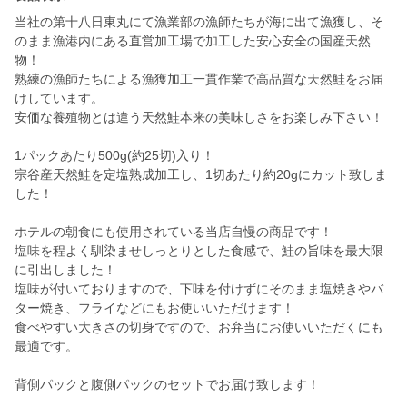
当社の第十八日東丸にて漁業部の漁師たちが海に出て漁獲し、そ
のまま漁港内にある直営加工場で加工した安心安全の国産天然
物！
熟練の漁師たちによる漁獲加工一貫作業で高品質な天然鮭をお届
けしています。
安価な養殖物とは違う天然鮭本来の美味しさをお楽しみ下さい！
​1パックあたり500g(約25切)入り！
宗谷産天然鮭を定塩熟成加工し、1切あたり約20gにカット致しま
した！
ホテルの朝食にも使用されている当店自慢の商品です！
塩味を程よく馴染ませしっとりとした食感で、鮭の旨味を最大限
に引出しました！
塩味が付いておりますので、下味を付けずにそのまま塩焼きやバ
ター焼き、フライなどにもお使いいただけます！
食べやすい大きさの切身ですので、お弁当にお使いいただくにも
最適です。
背側パックと腹側パックのセットでお届け致します！