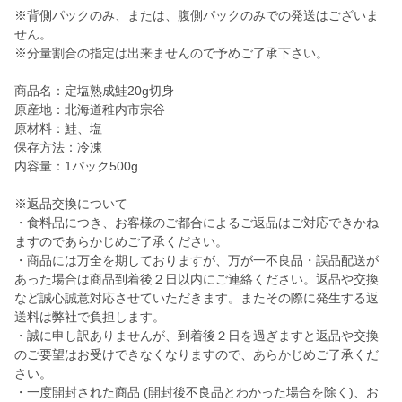
※背側パックのみ、または、腹側パックのみでの発送はございま
せん。
※分量割合の指定は出来ませんので予めご了承下さい。
商品名：定塩熟成鮭20g切身
原産地：北海道稚内市宗谷
原材料：鮭、塩
保存方法：冷凍
内容量：1パック500g
※返品交換について
・食料品につき、お客様のご都合によるご返品はご対応できかね
ますのであらかじめご了承ください。
・商品には万全を期しておりますが、万が一不良品・誤品配送が
あった場合は商品到着後２日以内にご連絡ください。返品や交換
など誠心誠意対応させていただきます。またその際に発生する返
送料は弊社で負担します。
・誠に申し訳ありませんが、到着後２日を過ぎますと返品や交換
のご要望はお受けできなくなりますので、あらかじめご了承くだ
さい。
・一度開封された商品 (開封後不良品とわかった場合を除く)、お