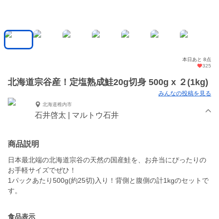
本日あと 8点
325
北海道宗谷産！定塩熟成鮭20g切身 500g x ２(1kg)
みんなの投稿を見る
北海道稚内市
石井啓太 | マルトウ石井
商品説明
日本最北端の北海道宗谷の天然の国産鮭を、お弁当にぴったりの
お手軽サイズでぜひ！
​1パックあたり500g(約25切)入り！背側と腹側の計1kgのセットで
す。
食品表示