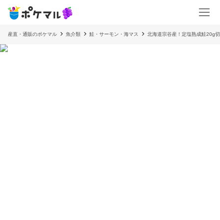
産直・通販のポケマル
魚介類
鮭・サーモン・海マス
北海道宗谷産！定塩熟成鮭20g切身 50