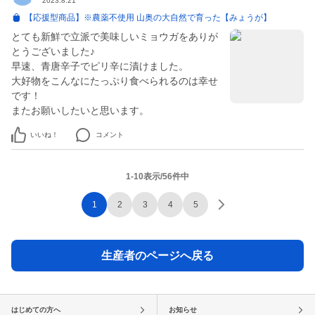
2023.8.21
【応援型商品】※農薬不使用 山奥の大自然で育った【みょうが】
とても新鮮で立派で美味しいミョウガをありが
とうございました♪
早速、青唐辛子でピリ辛に漬けました。
大好物をこんなにたっぷり食べられるのは幸せ
です！
またお願いしたいと思います。
いいね！
コメント
1-10表示/56件中
1
2
3
4
5
生産者のページへ戻る
はじめての方へ
お知らせ