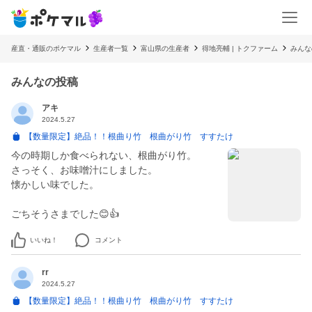
産直・通販のポケマル
生産者一覧
富山県の生産者
得地亮輔 | トクファーム
みんな
みんなの投稿
アキ
2024.5.27
【数量限定】絶品！！根曲り竹 根曲がり竹 すすたけ
今の時期しか食べられない、根曲がり竹。
さっそく、お味噌汁にしました。
懐かしい味でした。
いいね！
コメント
rr
2024.5.27
【数量限定】絶品！！根曲り竹 根曲がり竹 すすたけ