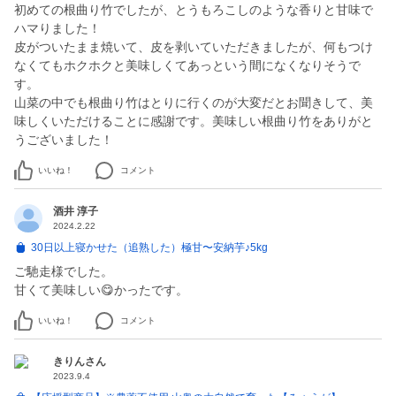
初めての根曲り竹でしたが、とうもろこしのような香りと甘味で
ハマりました！
皮がついたまま焼いて、皮を剥いていただきましたが、何もつけ
なくてもホクホクと美味しくてあっという間になくなりそうで
す。
山菜の中でも根曲り竹はとりに行くのが大変だとお聞きして、美
味しくいただけることに感謝です。美味しい根曲り竹をありがと
うございました！
いいね！
コメント
酒井 淳子
2024.2.22
30日以上寝かせた（追熟した）極甘〜安納芋♪5kg
ご馳走様でした。
甘くて美味しい😋かったです。
いいね！
コメント
きりんさん
2023.9.4