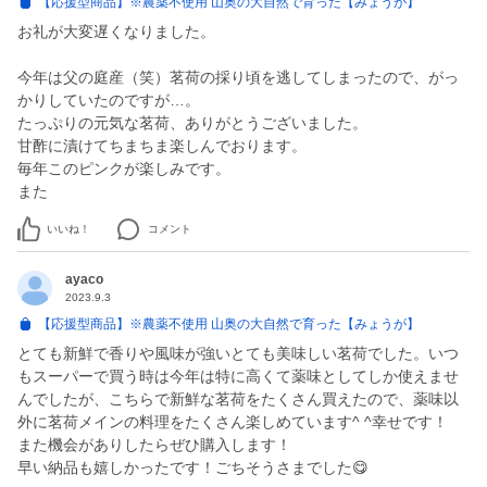
【応援型商品】※農薬不使用 山奥の大自然で育った【みょうが】
お礼が大変遅くなりました。
今年は父の庭産（笑）茗荷の採り頃を逃してしまったので、がっ
かりしていたのですが…。
たっぷりの元気な茗荷、ありがとうございました。
甘酢に漬けてちまちま楽しんでおります。
毎年このピンクが楽しみです。
また
いいね！
コメント
ayaco
2023.9.3
【応援型商品】※農薬不使用 山奥の大自然で育った【みょうが】
とても新鮮で香りや風味が強いとても美味しい茗荷でした。いつ
もスーパーで買う時は今年は特に高くて薬味としてしか使えませ
んでしたが、こちらで新鮮な茗荷をたくさん買えたので、薬味以
外に茗荷メインの料理をたくさん楽しめています^ ^幸せです！
また機会がありしたらぜひ購入します！
早い納品も嬉しかったです！ごちそうさまでした😋