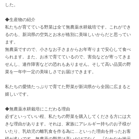
した。

◆生産物の紹介

私たちが育てている野菜は全て無農薬水耕栽培です。これができ
るのも、新潟県の空気とお水が格別に美味しいからだと思ってい
ます。

無農薬ですので、小さなお子さまからお年寄りまで安心して食べ
られます。また、お水で育てているので、害虫などが寄ってきま
せんし、連作障害などの恐れもありません。そして高い品質の野
菜を一年中一定の美味しさでお届けできます。

私たちの愛情たっぷりで育てた野菜が新潟県から全国に広まると
嬉しいです。

◆無農薬水耕栽培にこだわる理由

必ずといっていい程、私たちの野菜を購入してくださる方には大
きな理由があります。それは、家族にアレルギー持ちのお子様が
いたり、乳幼児の離乳食を作る為に…といった理由を持ったお客
様が多いです。無農薬の野菜は高いだけでなく、『なかなか地元