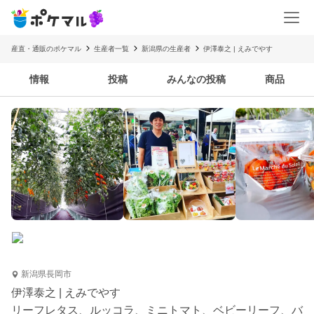
産直・通販のポケマル
生産者一覧
新潟県の生産者
伊澤泰之 | えみでやす
情報
投稿
みんなの投稿
商品
新潟県長岡市
伊澤泰之 | えみでやす
リーフレタス、ルッコラ、ミニトマト、ベビーリーフ、バ