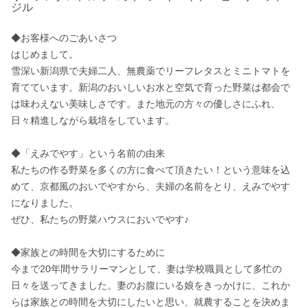
ジル
◆お客様へのごあいさつ

はじめまして。

雪深い新潟県で夫婦二人、無農薬でリーフレタスとミニトマトを
育てています。新潟のおいしいお水と空気で育った野菜は都会で
は味わえない美味しさです。また地元の方々の優しさにふれ、
日々精進しながら栽培をしています。

◆「えみでやす」という名前の由来

私たちの作る野菜を多くの方に食べて頂きたい！という意味を込
めて、京都風のおいでやすから、夫婦の名前をとり、えみでやす
になりました。

ぜひ、私たちの野菜ハウスにおいでやす♪

◆家族との時間を大切にするために

今まで20年間サラリーマンとして、妻は学校職員として多忙の
日々を送ってきました。妻のお腹にいる娘をきっかけに、これか
らは家族との時間を大切にしたいと思い、就農することを決めま