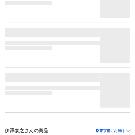
伊澤泰之さんの商品
location_on
東京都にお届け