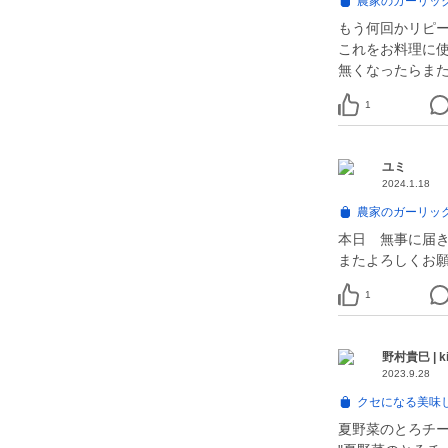
農家のガーリック
もう何回かリピ
これをお料理に
無くなったらま
1
ユミ
2024.1.18
農家のガーリック
本日 無事に届き
またよろしくお願
1
野村貴巳 | ki
2023.9.28
クセになる美味し
夏野菜のとろチ