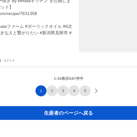
き by kimataキッチン"を公開しま
パッド】
com/recipe/7631358
mataファーム #ガーリックオイル #6次
好きな人と繋がりたい #新潟県見附市 #
コメント
1-10表示/167件中
1
2
3
4
5
生産者のページへ戻る