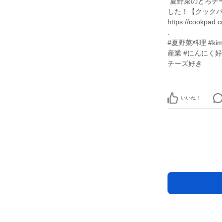
"夏野菜のとろチー焼
した！【クック
https://cookpad.
.
#夏野菜料理 #ki
産業 #にんにく
チーズ好き
いいね！