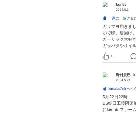
kun55
2024.8.1
一家に一個クセ
ガリマヨ届きまし
ゆで卵、唐揚げ、
ガーリック大好
ガラバタやオイル
1
野村貴巳 | ki
2024.5.21
kimataの食べ
5月22日22時
BS朝日工藤阿須
にkimataファ