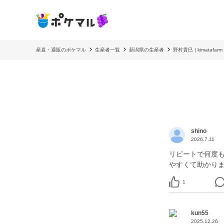
産直・通販のポケマル
生産者一覧
新潟県の生産者
野村貴巳 | kimatafarm
shino
2026.7.11
リピートで何度
やすくて助かり
1
kun55
2025.12.26