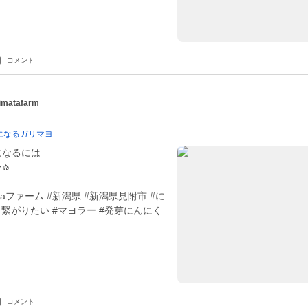
コメント
matafarm
になるガリマヨ
になるには
🧄
ataファーム #新潟県 #新潟県見附市 #に
繋がりたい #マヨラー #発芽にんにく
コメント