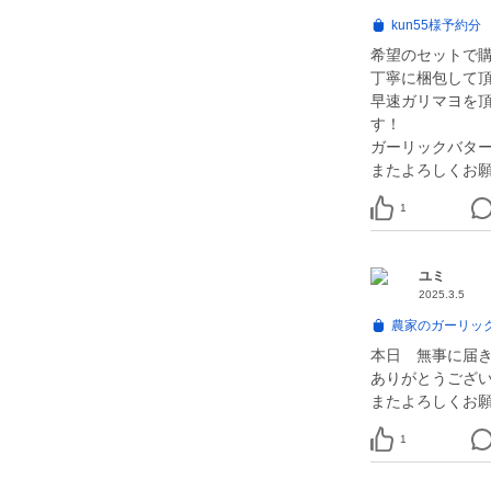
kun55様予約分
希望のセットで購
丁寧に梱包して
早速ガリマヨを
す！
ガーリックバタ
またよろしくお
1
ユミ
2025.3.5
農家のガーリック
本日 無事に届き
ありがとうござい
またよろしくお
1