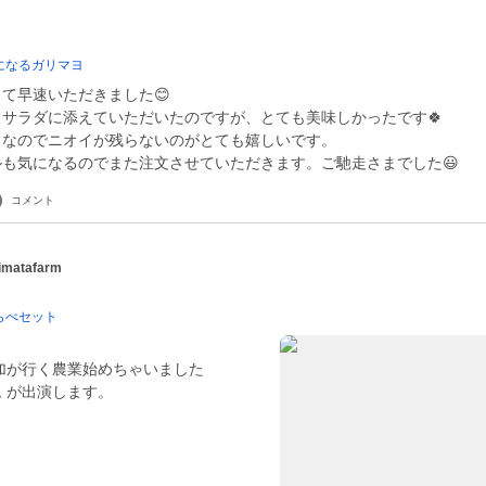
になるガリマヨ
て早速いただきました😊
サラダに添えていただいたのですが、とても美味しかったです🍀
きなのでニオイが残らないのがとても嬉しいです。
も気になるのでまた注文させていただきます。ご馳走さまでした😃
コメント
matafarm
くらべセット
加が行く農業始めちゃいました
ーム が出演します。