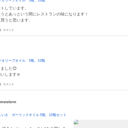
オリーブオイル 5瓶、10瓶
ートしています。
使うとあっという間にレストランの味になります！
た買うと思います。
コメント
オリーブオイル 5瓶、10瓶
ました😊
いします🧄
コメント
matafarm
いさ ガーリックオイル 5瓶、10瓶セット
ー