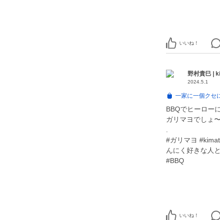
いいね！
野村貴巳 | ki
2024.5.1
一家に一個クセ
BBQでヒーロー
ガリマヨでしょ〜
.
#ガリマヨ #kim
んにく好きな人と
#BBQ
いいね！