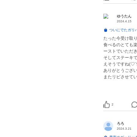
ゆうたん
2024.4.15
ついにでたガリ
たった今受け取り
食べるのとても楽
ーストでいただ
そしてステーキ
えそうですね(♡︎´
ありがとうござい
またリピさせてい
2
ろろ
2024.3.21