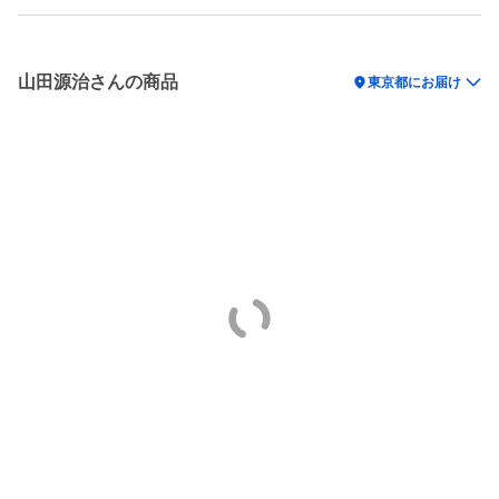
山田源治さんの商品
location_on
東京都にお届け