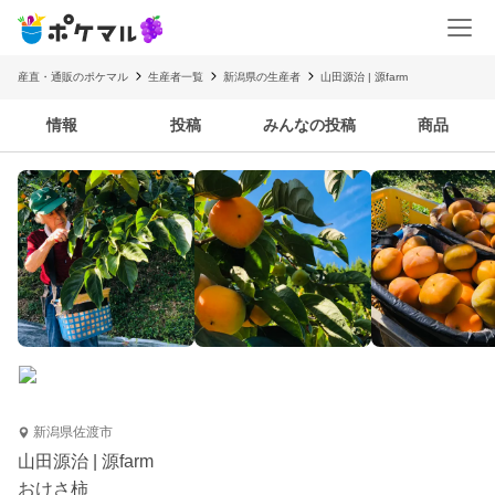
産直・通販のポケマル
生産者一覧
新潟県の生産者
山田源治 | 源farm
情報
投稿
みんなの投稿
商品
新潟県佐渡市
山田源治 | 源farm
おけさ柿