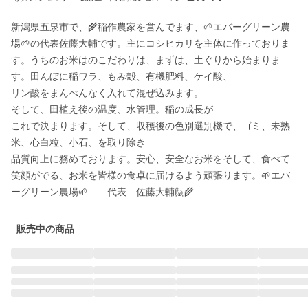
新潟県五泉市で、🌾稲作農家を営んでます、🌱エバーグリーン農
場🌱の代表佐藤大輔です。主にコシヒカリを主体に作っておりま
す。うちのお米はのこだわりは、まずは、土ぐりから始まりま
す。田んぼに稲ワラ、もみ殻、有機肥料、ケイ酸、

リン酸をまんべんなく入れて混ぜ込みます。

そして、田植え後の温度、水管理。稲の成長が

これで決まります。そして、収穫後の色別選別機で、ゴミ、未熟
米、心白粒、小石、を取り除き

品質向上に務めております。安心、安全なお米をそして、食べて
笑顔がでる、お米を皆様の食卓に届けるよう頑張ります。🌱エバ
ーグリーン農場🌱　　代表　佐藤大輔🙋🌾
販売中の商品