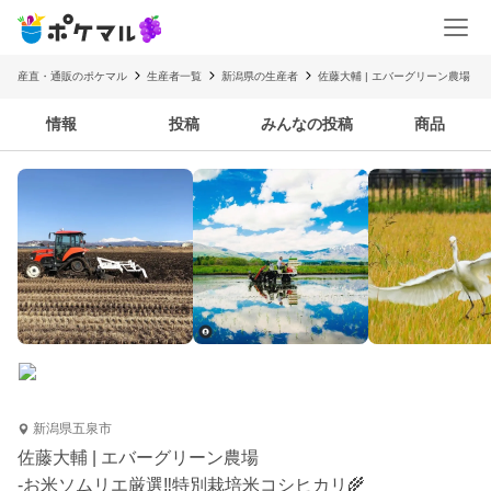
産直・通販のポケマル
生産者一覧
新潟県の生産者
佐藤大輔 | エバーグリーン農場
情報
投稿
みんなの投稿
商品
新潟県五泉市
佐藤大輔 | エバーグリーン農場
-お米ソムリエ厳選‼️特別栽培米コシヒカリ🌾