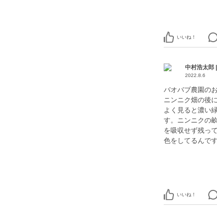
いいね！
中村浩太郎 
2022.8.6
バオバブ農園の
ニンニク畑の後
よく見ると濃い
す。ニンニクの
を吸収せず残っ
色をしてるんで
いいね！