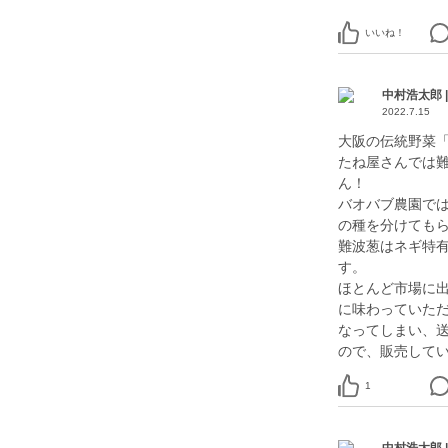
いいね！
中村浩太郎 
2022.7.15
大阪の伝統野菜
たね屋さんでは
ん！
バオバブ農園で
の種を分けても
難波葱はネギ特
す。
ほとんど市場に
に味わっていた
なってしまい、
ので、販売してい
1