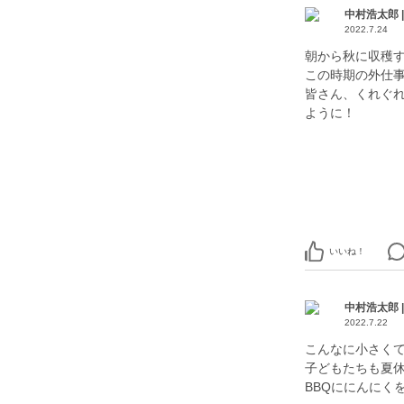
中村浩太郎 
2022.7.24
朝から秋に収穫
この時期の外仕
皆さん、くれぐ
ように！
いいね！
中村浩太郎 
2022.7.22
こんなに小さくて
子どもたちも夏
BBQににんにく