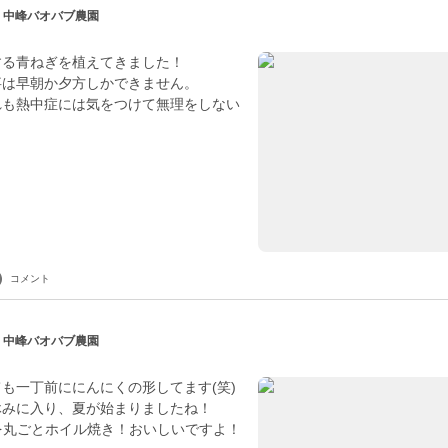
| 中峰バオバブ農園
する青ねぎを植えてきました！
事は早朝か夕方しかできません。
れも熱中症には気をつけて無理をしない
コメント
| 中峰バオバブ農園
も一丁前ににんにくの形してます(笑)
休みに入り、夏が始まりましたね！
を丸ごとホイル焼き！おいしいですよ！