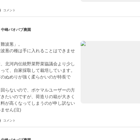
コメント
| 中峰バオバブ農園
「難波葱」。
難波葱の種は手に入れることはできませ
は、北河内伝統野菜野菜協議会より少し
らって、自家採取して栽培しています。
有のぬめりが強く柔らかいのが特長で
出回らないので、ポケマルユーザーの方
だきたいのですが、荷造りの箱が大きく
送料が高くなってしまうのが申し訳ない
ません(泣)
コメント