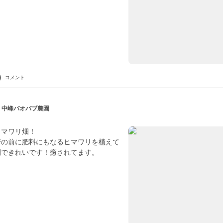
コメント
| 中峰バオバブ農園
ヒマワリ畑！
培の前に肥料にもなるヒマワリを植えて
開できれいです！癒されてます。