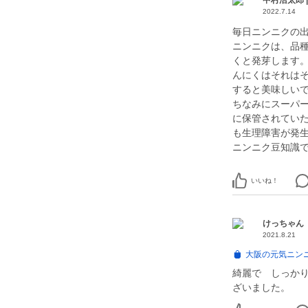
中村浩太郎 
2022.7.14
毎日ニンニクの
ニンニクは、品種
くと発芽します
んにくはそれは
すると美味しい
ちなみにスーパ
に保管されてい
も生理障害が発
ニンニク豆知識
いいね！
けっちゃん
2021.8.21
大阪の元気ニン
綺麗で しっか
ざいました。