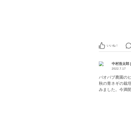
いいね！
中村浩太郎 
2022.7.17
バオバブ農園の
秋の青ネギの栽
みました。今満