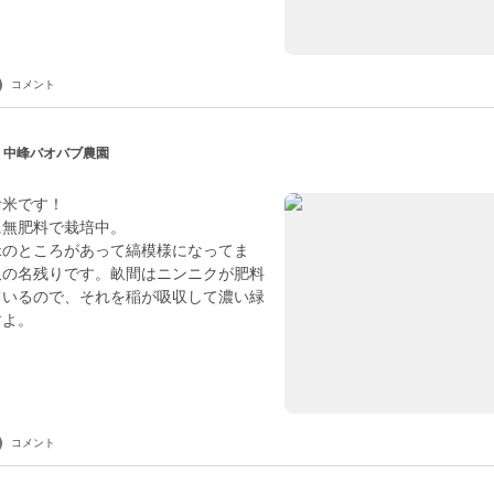
コメント
| 中峰バオバブ農園
お米です！
に無肥料で栽培中。
緑のところがあって縞模様になってま
畝の名残りです。畝間はニンニクが肥料
ているので、それを稲が吸収して濃い緑
すよ。
コメント