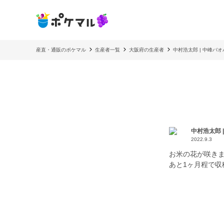
産直・通販のポケマル
生産者一覧
大阪府の生産者
中村浩太郎 | 中峰バ
中村浩太郎 
2022.9.3
お米の花が咲き
あと1ヶ月程で収