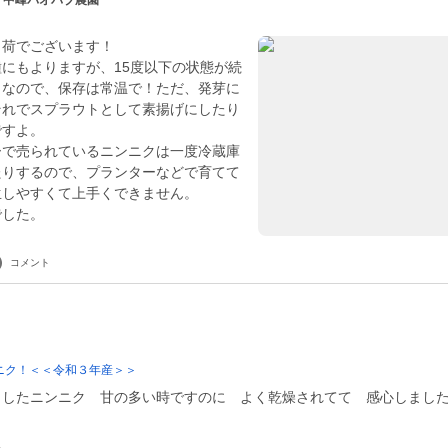
| 中峰バオバブ農園
出荷でございます！
にもよりますが、15度以下の状態が続
。なので、保存は常温で！ただ、発芽に
それでスプラウトとして素揚げにしたり
ですよ。
ーで売られているニンニクは一度冷蔵庫
たりするので、プランターなどで育てて
生しやすくて上手くできません。
でした。
コメント
ニク！＜＜令和３年産＞＞
りしたニンニク 甘の多い時ですのに よく乾燥されてて 感心しまし