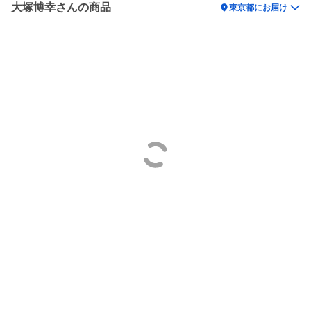
大塚博幸さんの商品
location_on
東京都にお届け