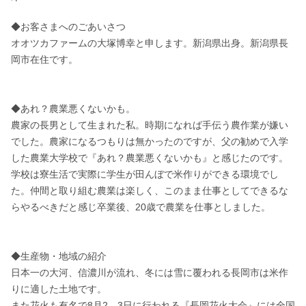
◆お客さまへのごあいさつ

オオツカファームの大塚博幸と申します。新潟県出身。新潟県長
岡市在住です。

◆あれ？農業悪くないかも。

農家の長男として生まれた私。時期になれば手伝う農作業が嫌い
でした。農家になるつもりは無かったのですが、父の勧めで入学
した農業大学校で『あれ？農業悪くないかも』と感じたのです。

学校は寮生活で実際に学生が田んぼで米作りができる環境でし
た。仲間と取り組む農業は楽しく、このまま仕事としてできるな
らやるべきだと感じ卒業後、20歳で農業を仕事としました。

◆生産物・地域の紹介

日本一の大河、信濃川が流れ、冬には雪に覆われる長岡市は米作
りに適した土地です。

また花火も有名で8月2，3日に行われる『長岡花火大会』には全国