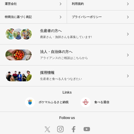
運営会社
利用規約
特商法に基づく表記
プライバシーポリシー
生産者の方へ
農家さん・漁師さんを募集しています!
法人・自治体の方へ
アライアンスのご相談はこちらから
採用情報
生産者と食べる人をつなぎたい
Links
ポケマルふるさと納税
食べる通信
Follow us