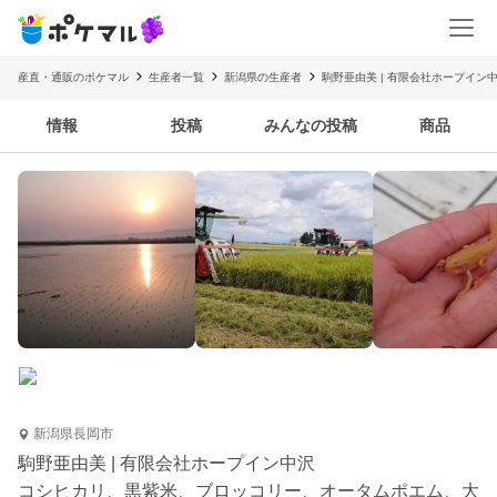
産直・通販のポケマル
生産者一覧
新潟県の生産者
駒野亜由美 | 有限会社ホープイン
情報
投稿
みんなの投稿
商品
新潟県長岡市
駒野亜由美 | 有限会社ホープイン中沢
コシヒカリ、黒紫米、ブロッコリー、オータムポエム、大