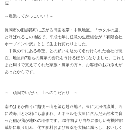
豆
～農業ってかっこいい！～

長岡市の旧越路町に広がる田園地帯・中沢地区。「ホタルの里」
と呼ばれるこの地区で、平成七年に任意の生産組合が「有限会社
ホープイン中沢」として生まれ変わりました。

「中沢の中にある希望」との願いを込めて名付けられた会社は現
在、地区内7割もの農家の委託をうけるほどになりました。これも
また周りで支えてくれた家族・農家の方々、お客様のお力添えが
あったからです。

～　頑固でいたい。土へのこだわり　～

南のはるか向うに越後三山を望む越路地区。東に大河信濃川、西
に渋海川と水利にも恵まれ、ミネラルを大量に含んだ天然水で育
った稲が我が地区の稲作です。20年前より自然に優しい有機堆肥
栽培に取り組み、化学肥料および農薬を大幅に減らし、おいしく