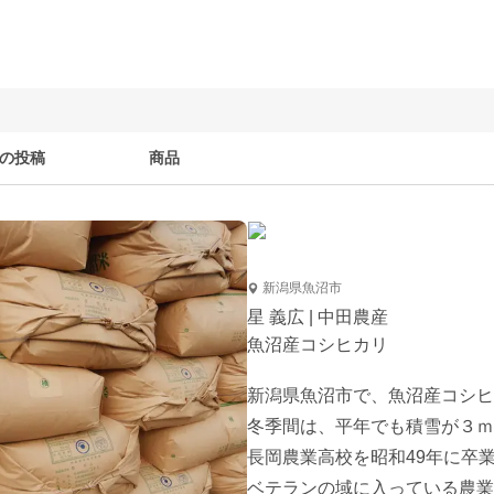
の投稿
商品
新潟県魚沼市
星 義広 | 中田農産
魚沼産コシヒカリ
新潟県魚沼市で、魚沼産コシヒ
冬季間は、平年でも積雪が３ｍ
長岡農業高校を昭和49年に卒業
ベテランの域に入っている農業