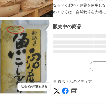
なるべく肥料・農薬を使用しな
販売中の商品
星 義広さんのメディア
filter
全ての写真を見る