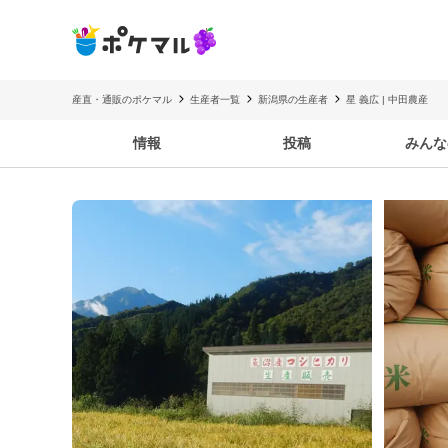
産直・通販のポケマル
生産者一覧
新潟県の生産者
星 義広 | 中田農産
情報
投稿
みんな