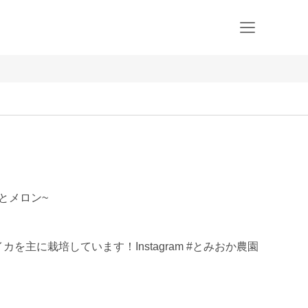
かとメロン~
を主に栽培しています！Instagram #とみおか農園 