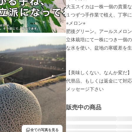
大玉スイカは一株一個の貴重な
１つずつ手作業で植え、丁寧に
⭐︎メロン⭐︎

肥後グリーン。アールスメロン
立体栽培にて一株につき一個の
な水を使い、盆地の寒暖差を生
【美味しくない、なんか変だ】

代替品、もしくは返金にて対応
メッセージ下さい
販売中の商品
filter
全ての写真を見る