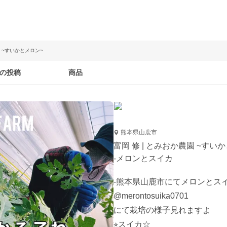
園 ~すいかとメロン~
の投稿
商品
熊本県山鹿市
富岡 修 | とみおか農園 ~すい
-メロンとスイカ
-熊本県山鹿市にてメロンとスイカ
@merontosuika0701

にて栽培の様子見れますよ

⭐︎スイカ☆
