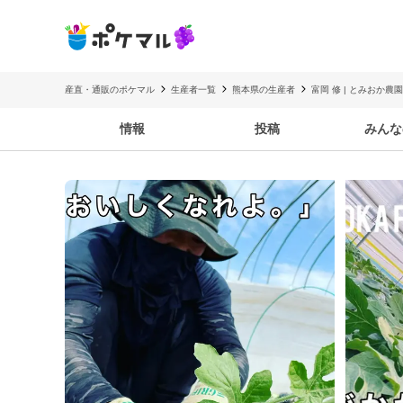
産直・通販のポケマル
生産者一覧
熊本県の生産者
富岡 修 | とみおか農
情報
投稿
みんな