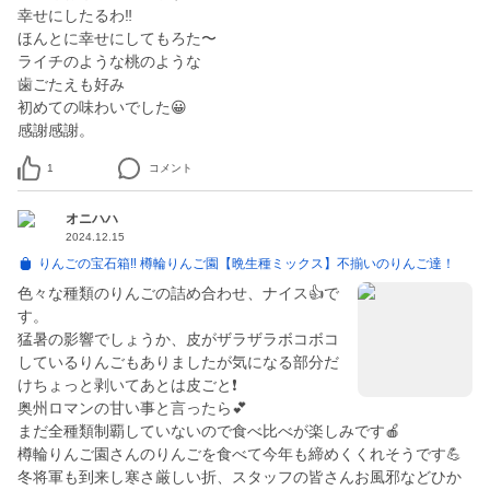
幸せにしたるわ‼
ほんとに幸せにしてもろた〜
ライチのような桃のような
歯ごたえも好み
初めての味わいでした😀
感謝感謝。
1
コメント
オニハハ
2024.12.15
りんごの宝石箱‼ 樽輪りんご園【晩生種ミックス】不揃いのりんご達！
色々な種類のりんごの詰め合わせ、ナイス👍で
す。
猛暑の影響でしょうか、皮がザラザラボコボコ
しているりんごもありましたが気になる部分だ
けちょっと剥いてあとは皮ごと❗️
奥州ロマンの甘い事と言ったら💕
まだ全種類制覇していないので食べ比べが楽しみです🍎
樽輪りんご園さんのりんごを食べて今年も締めくくれそうです💪
冬将軍も到来し寒さ厳しい折、スタッフの皆さんお風邪などひか