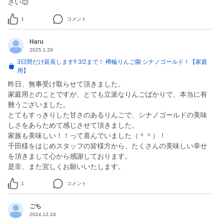
さい😊
1
コメント
Haru
2025.1.29
3日間だけ延長します‼ 3/2まで！ 樽輪りんご園 シナノゴールド！【家庭
用】
昨日、無事受け取らせて頂きました。
家庭用とのことですが、とても立派なりんごばかりで、本当に有
難うございました。
とてもすっきりした甘さのあるりんごで、シナノゴールドの美味
しさをあらためて感じさせて頂きました。
家族も美味しい！！って喜んでいました（＾＾）！
千田様をはじめスタッフの皆様方から、たくさんの美味しい幸せ
を頂きまして心から感謝しております。
是非、また宜しくお願いいたします。
1
コメント
ごち
2024.12.24