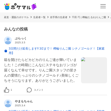
産直・通販のポケマル
生産者一覧
岩手県の生産者
千田 巧 | 樽輪(たるわ)りんご園
みんなの投稿
ぶらっく
2025.3.5
3日間だけ延長します‼ 3/2まで！ 樽輪りんご園 シナノゴールド！【家庭
用】
箱を開けたらピカピカのりんご達が輝いていま
した！この時期にこんなにステキなおリンゴが
届くなんて幸せです。りんご園スタッフの皆さ
んの愛情たっぷりのシナノゴールド♪美味しくご
ちそうになります。ありがとうございました。
1
コメント
やまもちゃん
2025.3.4