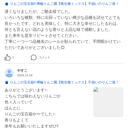
りんごの宝石箱‼ 樽輪りんご園【晩生種ミックス】不揃いのりんご達！
遅くなりましたが、ご馳走様でした。
いろいろな種類、特に出回っていない稀少な品種を試せてとても
良かったです。どれも美味しく、特に大きな幸せにしたるわは、
何とも言えない花のような香りと上品な味で感動しました。
また来年も是非リピートさせてください。
丁寧に一つ一つ品種名のシールが貼られていて、手間暇かけてい
ただいてありがとございました😊
1
コメント
やすこ
2024.12.16
りんごの宝石箱‼ 樽輪りんご園【晩生種ミックス】不揃いのりんご達！
ありがとうございます✨
こちらでは味わえないりんごが
色々入っていて
ほんとに
りんごの宝石箱や〜でした✨
香りもよくて
来年もお願いいたしますぜひ‼