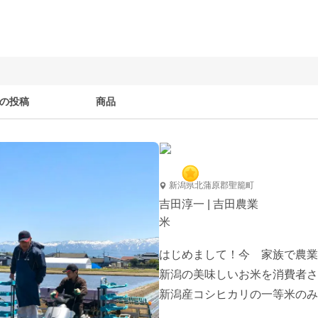
の投稿
商品
新潟県北蒲原郡聖籠町
吉田淳一 | 吉田農業
米
はじめまして！今　家族で農業
新潟の美味しいお米を消費者さ
新潟産コシヒカリの一等米のみ