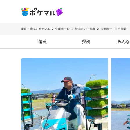
産直・通販のポケマル
生産者一覧
新潟県の生産者
吉田淳一 | 吉田農業
情報
投稿
みんな