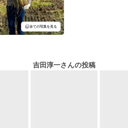
filter
全ての写真を見る
吉田淳一さんの投稿