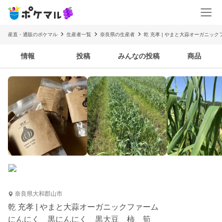
産直・通販のポケマル
生産者一覧
奈良県の生産者
乾 充孝 | やまと大蒜オーガニック
情報
投稿
みんなの投稿
商品
奈良県大和郡山市
乾 充孝 | やまと大蒜オーガニックファーム
にんにく 黒にんにく 黒大豆 柿 筍