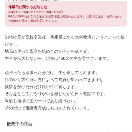
休業日に関するお知らせ
休業日: 2026年8月11日~2026年8月16日
8/9(日)20時頃までのご注文は休業日前に発送いたします。以降のご注文・お問い合わ
せは8/17(月)より順次対応いたします。
初代社長が高校卒業後、兵庫県にある木村牧場というところで修
行をし、

地元に戻って畜産を始めたのが今から50年前。

牛舎を拡大しながら、現在は450頭の牛を育てています。

頑張ったら頑張った分だけ、牛が返してくれます。

餌のやり方や飼い方によって肉質が変わってきますし

愛情をかけた分だけ良い牛に育ちます。

そんなところにやりがいを感じながら日々奮闘中です。

今後も地域の宝の一つであり続けたい。

その想いで後継者育成にも力を入れています。
販売中の商品