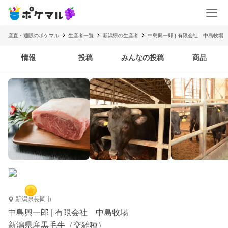
産直・通販のポケマル
生産者一覧
新潟県の生産者
中島興一郎 | 有限会社 中島牧場
情報
投稿
みんなの投稿
商品
新潟県長岡市
中島興一郎 | 有限会社 中島牧場
新潟県産黒毛牛（交雑種）