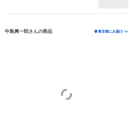
中島興一郎さんの商品
location_on
東京都にお届け