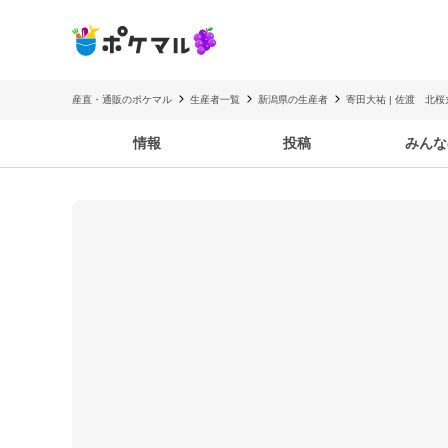
産直・通販のポケマル
生産者一覧
新潟県の生産者
寄田大祐 | 佐渡 北桜
情報
投稿
みんな