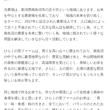
当農場は、新潟県南魚沼市の五十沢という地域にあります。お米
を中心とする農産物を生産しており、「地域の未来を切り拓く」
をテーマに、2017年に設立された農業法人です。人口減少によっ
て次々と手放されていく広大な田んぼを維持していく為、そして
南魚沼の農業を未来に繋いでいく為、地域に残されていく様々な
問題を解決していきながら日々活動しています。

ひらくの里ファームは、周りを高い山々に囲まれており、南魚沼
の中でも特に豪雪地帯なので、豊富な雪解け水と、中山間地特有
の昼夜の寒暖差により、高温障害を受けにくく、美味しいお米を
作るのに最適な土地です。さらに、土の質や、土壌の適度な肥沃
という条件が揃っているので、タンパク質が少なくもっちりと美
味しいお米が育ちます。

同じ地域で作るお米でも、作り方や環境によって全然違う風味や
食感を感じると思います。ひらくの里ファームのお米は、「香
り・味・食感・粒の大きさ」全てにおいて、バランスのとれたお
米です。見た目はふっくらで、噛むともっちりとしていて、ま