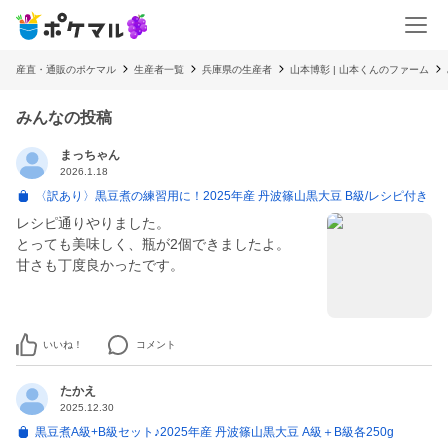
産直・通販のポケマル
生産者一覧
兵庫県の生産者
山本博彰 | 山本くんのファーム
みんなの投稿
まっちゃん
2026.1.18
〈訳あり〉黒豆煮の練習用に！2025年産 丹波篠山黒大豆 B級/レシピ付き
レシピ通りやりました。
とっても美味しく、瓶が2個できましたよ。
甘さも丁度良かったです。
いいね！
コメント
たかえ
2025.12.30
黒豆煮A級+B級セット♪2025年産 丹波篠山黒大豆 A級＋B級各250g