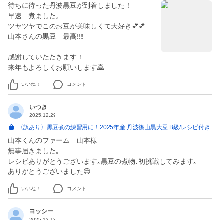
待ちに待った丹波黒豆が到着しました！
早速 煮ました。
ツヤツヤでこのお豆が美味しくて大好き💕💕
山本さんの黒豆 最高‼️‼️
感謝していただきます！
来年もよろしくお願いします🙇
いいね！
コメント
いつき
2025.12.29
〈訳あり〉黒豆煮の練習用に！2025年産 丹波篠山黒大豆 B級/レシピ付き
山本くんのファーム 山本様
無事届きました｡
レシピありがとうございます｡黒豆の煮物､初挑戦してみます｡
ありがとうございました😊
いいね！
コメント
ヨッシー
2025.12.13