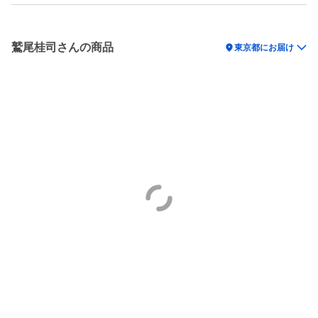
鷲尾桂司さんの商品
location_on
東京都にお届け