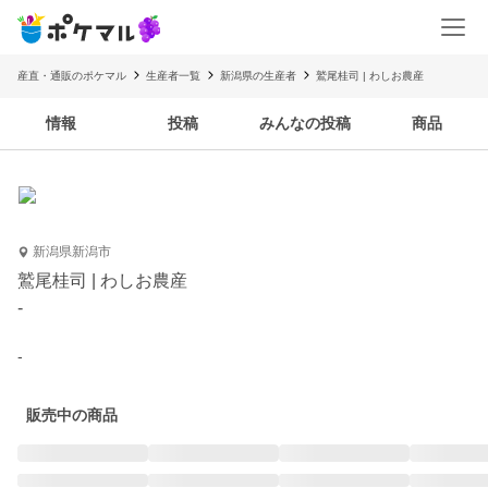
産直・通販のポケマル
生産者一覧
新潟県の生産者
鷲尾桂司 | わしお農産
情報
投稿
みんなの投稿
商品
新潟県新潟市
鷲尾桂司 | わしお農産
-
-
販売中の商品