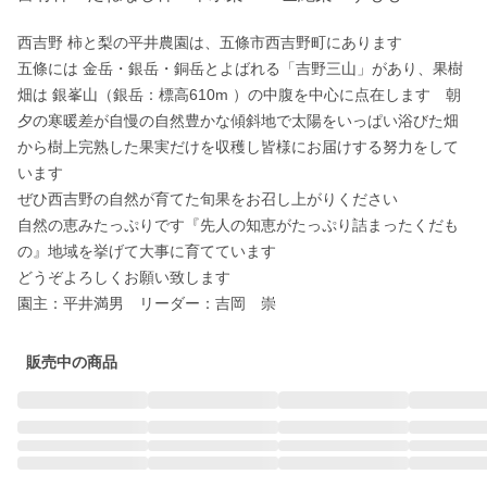
西吉野 柿と梨の平井農園は、五條市西吉野町にあります

五條には 金岳・銀岳・銅岳とよばれる「吉野三山」があり、果樹
畑は 銀峯山（銀岳：標高610m ）の中腹を中心に点在します　朝
夕の寒暖差が自慢の自然豊かな傾斜地で太陽をいっぱい浴びた畑
から樹上完熟した果実だけを収穫し皆様にお届けする努力をして
います

ぜひ西吉野の自然が育てた旬果をお召し上がりください

自然の恵みたっぷりです『先人の知恵がたっぷり詰まったくだも
の』地域を挙げて大事に育てています

どうぞよろしくお願い致します　

園主：平井満男　リーダー：吉岡　崇
販売中の商品