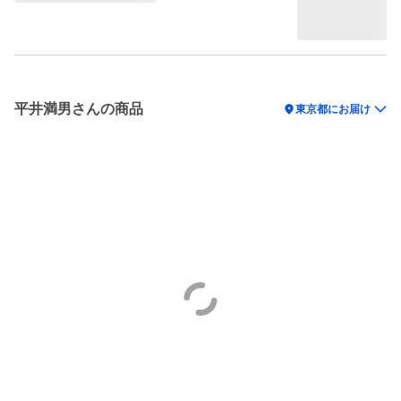
平井満男さんの商品
location_on
東京都にお届け