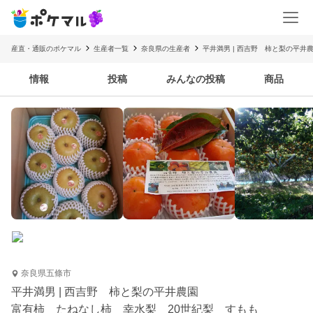
産直・通販のポケマル
生産者一覧
奈良県の生産者
平井満男 | 西吉野 柿と梨の平井
情報
投稿
みんなの投稿
商品
奈良県五條市
平井満男 | 西吉野 柿と梨の平井農園
富有柿 たねなし柿 幸水梨 20世紀梨 すもも