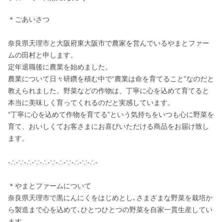
＊ごあいさつ

奈良県天理市と大阪府東大阪市で農家を営んでいるやまとファー
ムの田村と申します。

定年退職後に農業を始めました。

農業について日々研鑽を積む中で“農業は命を育てること”なのだと
教えられました。野菜などの作物は、丁寧に心を込めて育てると
本当に美味しく育ってくれるのだと実感しています。

“丁寧に心を込めて作物を育てる”という気持ちをいつも心に野菜を
育て、おいしくてお客さまにお喜びいただける商品をお届け致し
ます。

-∴-∵-∴-∵-∴-∵-∴-∵-∴-∵-∴-

＊やまとファームについて

奈良県天理市で黒にんにくをはじめとし､さまざまな野菜を栽培か
ら製造まで心を込めて､ひとつひとつの野菜を自家一貫生産してい
ます。
