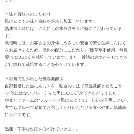
＊味と旨味へのこだわり

黒にんにくの味と旨味を追求し加工しています。

熟成加工時には、にんにくの水分含有量に特にこだわっていま
す。

栽培時には、お客さまの身体にやさしい安全で安心な黒にんにく
をお届けするため、肥料の配分にこだわり、“除草剤不使用・無農
薬”でにんにくを栽培しています。また、近隣の農地からもできる
だけ離れて栽培することを心がけています。

＊独自で生み出した低温発酵法

自家栽培した黒にんにくを、独自の手法で低温発酵させること
で“他にはないフルーティな黒にんにく”ができあがりました。

やまとファームの“フルーティ黒にんにく”は、匂いが苦手…という
方でもフルーツ感覚でお召し上がりいただける食べやすい熟成黒
にんにくです。

迅速・丁寧な対応を心がけていきます。
