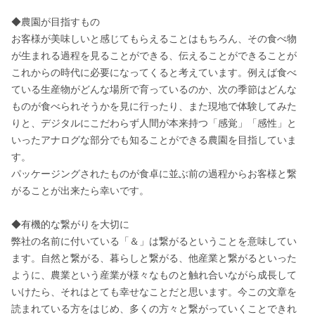
◆農園が目指すもの

お客様が美味しいと感じてもらえることはもちろん、その食べ物
が生まれる過程を見ることができる、伝えることができることが
これからの時代に必要になってくると考えています。例えば食べ
ている生産物がどんな場所で育っているのか、次の季節はどんな
ものが食べられそうかを見に行ったり、また現地で体験してみた
りと、デジタルにこだわらず人間が本来持つ「感覚」「感性」と
いったアナログな部分でも知ることができる農園を目指していま
す。

パッケージングされたものが食卓に並ぶ前の過程からお客様と繋
がることが出来たら幸いです。

◆有機的な繋がりを大切に

弊社の名前に付いている「＆」は繋がるということを意味してい
ます。自然と繋がる、暮らしと繋がる、他産業と繋がるといった
ように、農業という産業が様々なものと触れ合いながら成長して
いけたら、それはとても幸せなことだと思います。今この文章を
読まれている方をはじめ、多くの方々と繋がっていくことできれ