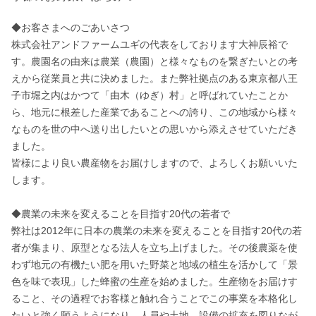
◆お客さまへのごあいさつ

株式会社アンドファームユギの代表をしております大神辰裕で
す。農園名の由来は農業（農園）と様々なものを繋ぎたいとの考
えから従業員と共に決めました。また弊社拠点のある東京都八王
子市堀之内はかつて「由木（ゆぎ）村」と呼ばれていたことか
ら、地元に根差した産業であることへの誇り、この地域から様々
なものを世の中へ送り出したいとの思いから添えさせていただき
ました。

皆様により良い農産物をお届けしますので、よろしくお願いいた
します。

◆農業の未来を変えることを目指す20代の若者で

弊社は2012年に日本の農業の未来を変えることを目指す20代の若
者が集まり、原型となる法人を立ち上げました。その後農薬を使
わず地元の有機たい肥を用いた野菜と地域の植生を活かして「景
色を味で表現」した蜂蜜の生産を始めました。生産物をお届けす
ること、その過程でお客様と触れ合うことでこの事業を本格化し
たいと強く願うようになり、人員や土地、設備の拡充を図りなが