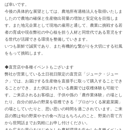
ば幸いです。

今後の具体的な展望としては、農地所有適格法人を取得いたしま
したので農地の確保と生産物出荷量の増加と安定化を目指しま
す。また地元企業として現地の雇用と通して、農業に挑戦する若
者の育成や現在弊社の中心核を担う人材と同世代である育児をす
る世代が活躍できる環境を整備していきます。

いつも新鮮で誠実であり、また有機的な繋がりを大切にする社風
をもって挑戦します。

◆直営店や各種イベントもございます

弊社が営業している土日祝日限定の直営店「ジューク・ジュー
ク」では、お届けする生産物を直接手に取って購入することでき
ることができ、また併設されている農園では収穫体験も可能で
す。ご来店されるお客様は、子供や孫の「農作業体験」の場とし
たり、自分の好みの野菜を収穫できる「プロがつくる家庭菜園」
の場としていたりと、思い思いの時間を過ごされています。ご来
店の際は旬の野菜やその食べ方はもちろんのこと、野菜の育て方
から世間話までお気軽にお申し付けください。

また広大な里山をはじめとした農村環境を生かした各種イベント