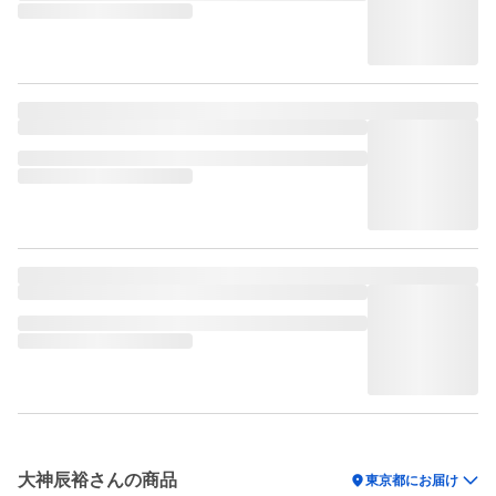
大神辰裕さんの商品
location_on
東京都にお届け