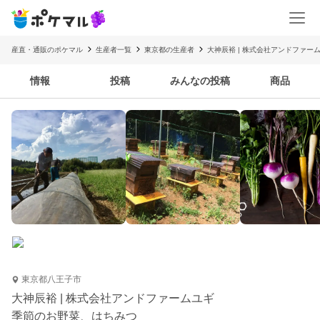
産直・通販のポケマル
生産者一覧
東京都の生産者
大神辰裕 | 株式会社アンドファー
情報
投稿
みんなの投稿
商品
東京都八王子市
大神辰裕 | 株式会社アンドファームユギ
季節のお野菜、はちみつ