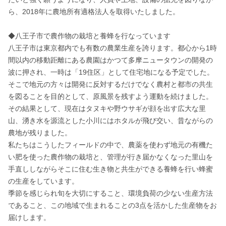
ら、2018年に農地所有適格法人を取得いたしました。

◆八王子市で農作物の栽培と養蜂を行なっています

八王子市は東京都内でも有数の農業生産を誇ります。都心から1時
間以内の移動距離にある農園はかつて多摩ニュータウンの開発の
波に押され、一時は「19住区」として住宅地になる予定でした。
そこで地元の方々は開発に反対するだけでなく農村と都市の共生
を図ることを目的として、原風景を残すよう運動を続けました。
その結果として、現在はタヌキや野ウサギが顔を出す広大な里
山、湧き水を源流とした小川にはホタルが飛び交い、昔ながらの
農地が残りました。

私たちはこうしたフィールドの中で、農薬を使わず地元の有機た
い肥を使った農作物の栽培と、管理が行き届かなくなった里山を
手直ししながらそこに住む生き物と共生ができる養蜂を行い蜂蜜
の生産をしています。

季節を感じられ旬を大切にすること、環境負荷の少ない生産方法
であること、この地域で生まれることの3点を活かした生産物をお
届けします。
