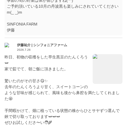
季節の旬の野菜は体が喜びますね(^^)
ご予約頂いている10月の丹波黒も楽しみにされていてください
m(_ _)m
SINFONIA FARM
伊藤
伊藤祐介 | シンフォニアファーム
2026.7.26
昨日、初物の収穫をした早生黒豆のたんくろう
🫛
家で茹でて、朝ご飯に頂きました。
驚いたのがその甘さ😋✨
去年のたんくろうより甘く、スイートコーンの
ような甘味が感じられて、風味も後から鼻腔を満たしてくれまし
た🤩
手間暇かけて、畑に植っている状態の株からひとサヤずつ選んで
鋏で切り取っております🫛🫛🫛
ぜひお試しくださ〜い🧑‍🌾