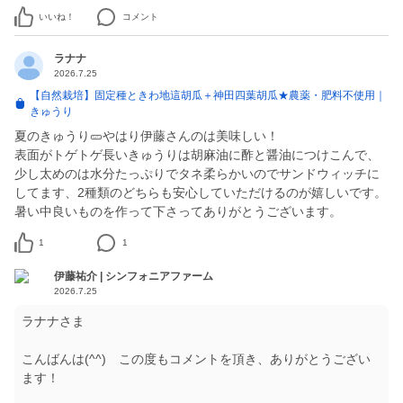
いいね！
コメント
ラナナ
2026.7.25
【自然栽培】固定種ときわ地這胡瓜＋神田四葉胡瓜★農薬・肥料不使用｜
きゅうり
夏のきゅうり🥒やはり伊藤さんのは美味しい！
表面がトゲトゲ長いきゅうりは胡麻油に酢と醤油につけこんで、
少し太めのは水分たっぷりでタネ柔らかいのでサンドウィッチに
してます、2種類のどちらも安心していただけるのが嬉しいです。
暑い中良いものを作って下さってありがとうございます。
1
1
伊藤祐介 | シンフォニアファーム
2026.7.25
ラナナさま
こんばんは(^^) この度もコメントを頂き、ありがとうござい
ます！