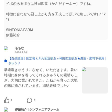
イボのあるほうは神田四葉（かんだすーよー）ですね。
特徴に合わせて召し上がり方を工夫して頂いて嬉しいです(ノ^∇
^)
SINFONIA FARM
伊藤祐介
もちむ
2026.7.20
【自然栽培】固定種ときわ地這胡瓜＋神田四葉胡瓜★農薬・肥料不使用｜
きゅうり
早速塩きゅうりにさせて、いただきます。暑い
時期に身体を養ってくれるきゅうりの素晴らし
さ。大切に繋がれてきた、たねから育った大地
の味に癒されています。御馳走様でした♪
1
1
伊藤祐介 | シンフォニアファーム