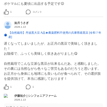
ポケマルにも夏頃に出品する予定です😌
1
コメント
如月うさぎ
2026.1.13
【自然栽培】丹波黒大豆 A品★農薬肥料不使用の兵庫県産黒豆 [令和７年
産]
遅くなってしまいましたが、お正月の黒豆で美味しく頂きまし
た！
お陰様で、ふっくら美味しく炊きあがりました😋
自然栽培でこんな立派な黒豆が出来るんだあ、と感動しました。
その裏には当然ながら色々なご苦労もあるのだろうと思います。
お正月から身体にも地球にも良いものが食べられて、その選択肢
を提供頂けて、本当に感謝しております！
1
1
伊藤祐介 | シンフォニアファーム
2026.1.13