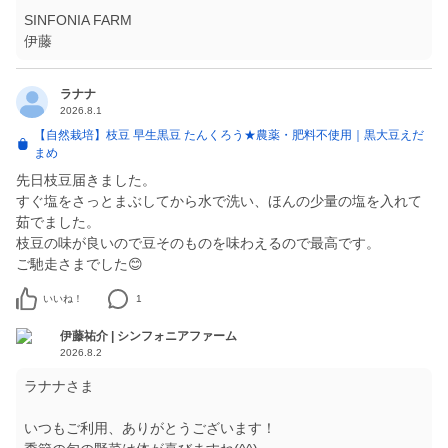
SINFONIA FARM
伊藤
ラナナ
2026.8.1
【自然栽培】枝豆 早生黒豆 たんくろう★農薬・肥料不使用｜黒大豆えだ
まめ
先日枝豆届きました。
すぐ塩をさっとまぶしてから水で洗い、ほんの少量の塩を入れて
茹でました。
枝豆の味が良いので豆そのものを味わえるので最高です。
ご馳走さまでした😊
いいね！
1
伊藤祐介 | シンフォニアファーム
2026.8.2
ラナナさま
いつもご利用、ありがとうございます！