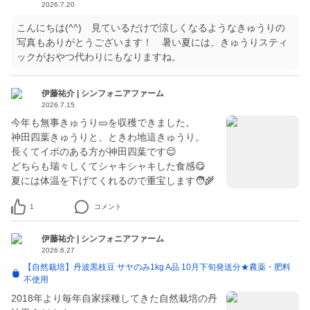
2026.7.20
こんにちは(^^) 見ているだけで涼しくなるようなきゅうりの
写真もありがとうございます！ 暑い夏には、きゅうりスティ
ックがおやつ代わりにもなりますね。
伊藤祐介 | シンフォニアファーム
2026.7.15
今年も無事きゅうり🥒を収穫できました。
神田四葉きゅうりと、ときわ地這きゅうり。
長くてイボのある方が神田四葉です😌
どちらも瑞々しくてシャキシャキした食感😋
夏には体温を下げてくれるので重宝します🧑‍🌾
1
コメント
伊藤祐介 | シンフォニアファーム
2026.6.27
【自然栽培】丹波黒枝豆 サヤのみ1kg A品 10月下旬発送分★農薬・肥料
不使用
2018年より毎年自家採種してきた自然栽培の丹