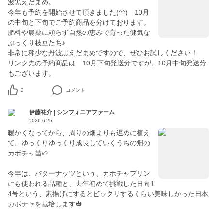
波黒えだまめ。
今年も予約を開始させて頂きました(^^) 10月
の中旬と下旬でご予約商品を分けております。
肥料や農薬に頼らず自然の恵みで育った健気な
ぷっくり枝豆たち♪
非常に稀少な丹波黒えだまめですので、ぜひお試しください！
リンク先の予約商品は、10月下旬発送分ですが、10月中旬発送分
もございます。
2
コメント
伊藤祐介 | シンフォニアファーム
2026.6.25
暖かくなってから、周りの畑よりも遅めに植え
て、ゆっくりゆっくり成長していくうちの畑の
カボチャ苗🌱
今年は、バターナッツという、カボチャプリン
にも使われる品種と、去年初めて挑戦した日向1
4号という、素揚げにするとビックリするくらい美味しかった日本
カボチャを栽培します🎃