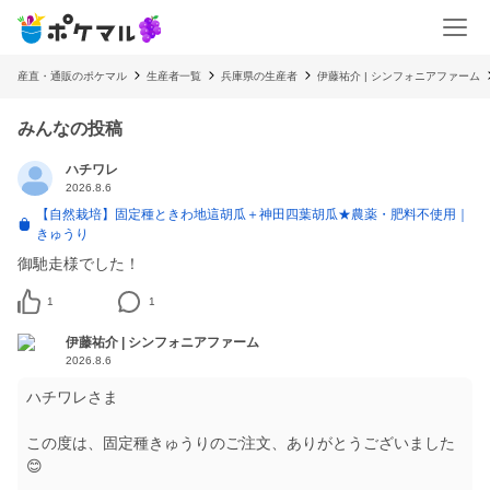
産直・通販のポケマル
生産者一覧
兵庫県の生産者
伊藤祐介 | シンフォニアファーム
みんなの投稿
ハチワレ
2026.8.6
【自然栽培】固定種ときわ地這胡瓜＋神田四葉胡瓜★農薬・肥料不使用｜
きゅうり
御馳走様でした！
1
1
伊藤祐介 | シンフォニアファーム
2026.8.6
ハチワレさま
この度は、固定種きゅうりのご注文、ありがとうございました
😊