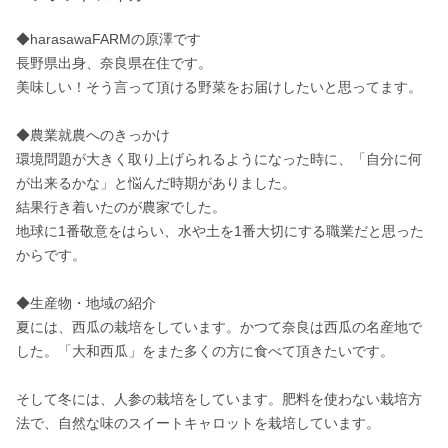
◆harasawaFARMの原澤です

長野県出身、奈良県在住です。

美味しい！そう言って頂ける野菜をお届けしたいと思ってます。

◆農業就農へのきっかけ

環境問題が大きく取り上げられるようになった時に、「自分に何
が出来るかな」と悩んだ時期がありました。

結果行き着いたのが農家でした。

地球に1番敬意をはらい、水や土を1番大切にする職業だと思った
からです。

◆生産物・地域の紹介

夏には、西瓜の栽培をしています。かつて奈良は西瓜の名産地で
した。「大和西瓜」をまた多くの方に食べて頂きたいです。

そして冬には、人参の栽培をしています。肥料を使わない栽培方
法で、自然な味のスイートキャロットを栽培しています。