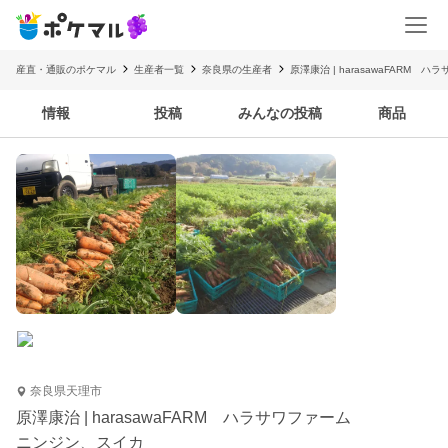
産直・通販のポケマル
生産者一覧
奈良県の生産者
原澤康治 | harasawaFARM 
情報
投稿
みんなの投稿
商品
奈良県天理市
原澤康治 | harasawaFARM ハラサワファーム
ニンジン、スイカ