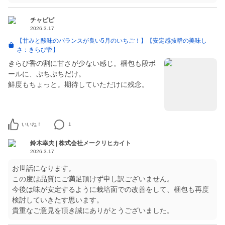
チャピピ
2026.3.17
【甘みと酸味のバランスが良い5月のいちご！】【安定感抜群の美味し
さ：きらぴ香】
きらぴ香の割に甘さが少ない感じ。梱包も段ボ
ールに、ぷちぷちだけ。
鮮度もちょっと。期待していただけに残念。
いいね！
1
鈴木幸夫 | 株式会社メークリヒカイト
2026.3.17
お世話になります。
この度は品質にご満足頂けず申し訳ございません。
今後は味が安定するように栽培面での改善をして、梱包も再度
検討していきたす思います。
貴重なご意見を頂き誠にありがとうございました。