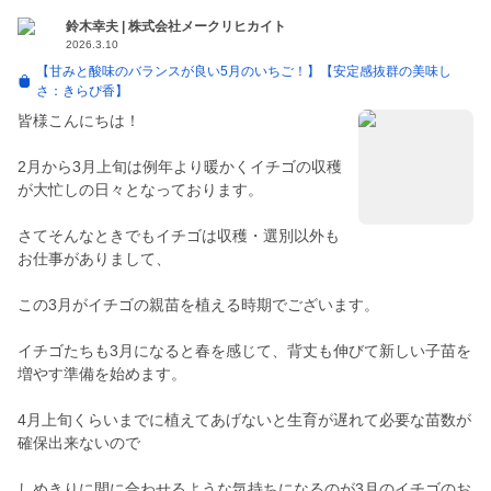
鈴木幸夫 | 株式会社メークリヒカイト
2026.3.10
【甘みと酸味のバランスが良い5月のいちご！】【安定感抜群の美味し
さ：きらぴ香】
皆様こんにちは！
2月から3月上旬は例年より暖かくイチゴの収穫
が大忙しの日々となっております。
さてそんなときでもイチゴは収穫・選別以外も
お仕事がありまして、
この3月がイチゴの親苗を植える時期でございます。
イチゴたちも3月になると春を感じて、背丈も伸びて新しい子苗を
増やす準備を始めます。
4月上旬くらいまでに植えてあげないと生育が遅れて必要な苗数が
確保出来ないので
しめきりに間に合わせるような気持ちになるのが3月のイチゴのお