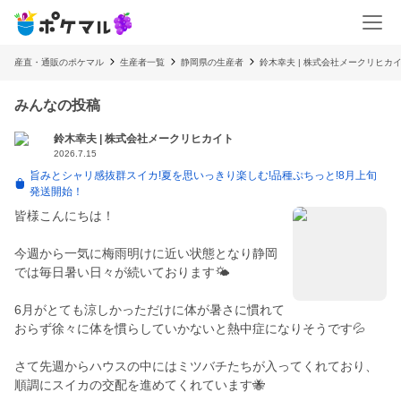
産直・通販のポケマル
生産者一覧
静岡県の生産者
鈴木幸夫 | 株式会社メークリヒカ
みんなの投稿
鈴木幸夫 | 株式会社メークリヒカイト
2026.7.15
旨みとシャリ感抜群スイカ!夏を思いっきり楽しむ!品種ぷちっと!8月上旬
発送開始！
皆様こんにちは！
今週から一気に梅雨明けに近い状態となり静岡
では毎日暑い日々が続いております🌤
6月がとても涼しかっただけに体が暑さに慣れて
おらず徐々に体を慣らしていかないと熱中症になりそうです💦
さて先週からハウスの中にはミツバチたちが入ってくれており、
順調にスイカの交配を進めてくれています🐝