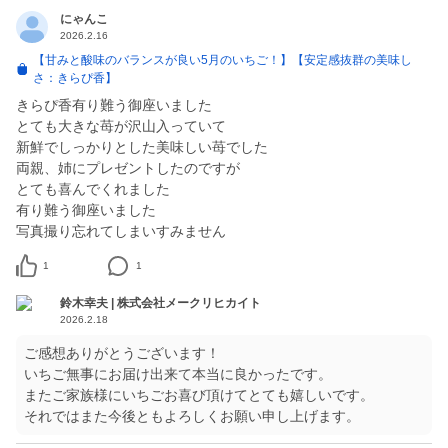
にゃんこ
2026.2.16
【甘みと酸味のバランスが良い5月のいちご！】【安定感抜群の美味し
さ：きらぴ香】
きらぴ香有り難う御座いました
とても大きな苺が沢山入っていて
新鮮でしっかりとした美味しい苺でした
両親、姉にプレゼントしたのですが
とても喜んでくれました
有り難う御座いました
写真撮り忘れてしまいすみません
1
1
鈴木幸夫 | 株式会社メークリヒカイト
2026.2.18
ご感想ありがとうございます！
いちご無事にお届け出来て本当に良かったです。
またご家族様にいちごお喜び頂けてとても嬉しいです。
それではまた今後ともよろしくお願い申し上げます。