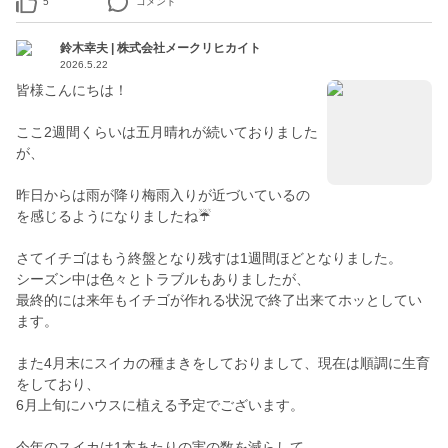
5
コメント
鈴木幸夫 | 株式会社メークリヒカイト
2026.5.22
皆様こんにちは！
ここ2週間くらいは五月晴れが続いておりました
が、
昨日からは雨が降り梅雨入りが近づいているの
を感じるようになりましたね☔
さてイチゴはもう終盤となり残すは1週間ほどとなりました。
シーズン中は色々とトラブルもありましたが、
最終的には来年もイチゴが作れる状況で終了出来てホッとしてい
ます。
また4月末にスイカの種まきをしておりまして、現在は順調に生育
をしており、
6月上旬にハウスに植える予定でございます。
今年のスイカは1本あたりの実の数を減らして、