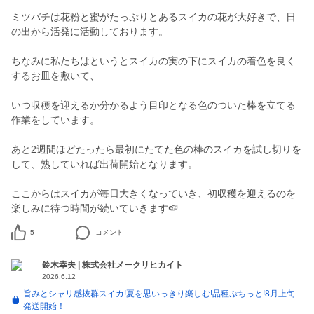
ミツバチは花粉と蜜がたっぷりとあるスイカの花が大好きで、日
の出から活発に活動しております。
ちなみに私たちはというとスイカの実の下にスイカの着色を良く
するお皿を敷いて、
いつ収穫を迎えるか分かるよう目印となる色のついた棒を立てる
作業をしています。
あと2週間ほどたったら最初にたてた色の棒のスイカを試し切りを
して、熟していれば出荷開始となります。
ここからはスイカが毎日大きくなっていき、初収穫を迎えるのを
楽しみに待つ時間が続いていきます🍉
5
コメント
鈴木幸夫 | 株式会社メークリヒカイト
2026.6.12
旨みとシャリ感抜群スイカ!夏を思いっきり楽しむ!品種ぷちっと!8月上旬
発送開始！