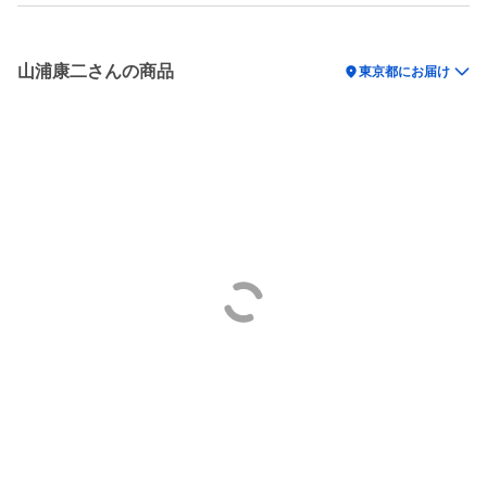
山浦康二さんの商品
location_on
東京都にお届け