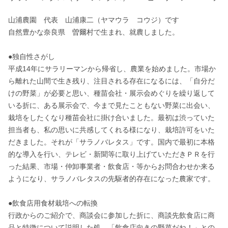
山浦農園　代表　山浦康二（ヤマウラ　コウジ）です

自然豊かな奈良県　曽爾村で生まれ、就農しました。

●独自性さがし

平成14年にサラリーマンから帰省し、農業を始めました。市場か
ら離れた山間で生き残り、注目される存在になるには、「自分だ
けの野菜」が必要と思い、種苗会社・展示会めぐりを繰り返して
いる折に、ある展示会で、今まで見たこともない野菜に出会い、
栽培をしたくなり種苗会社に掛け合いました。最初は渋っていた
担当者も、私の思いに共感してくれる様になり、栽培許可をいた
だきました。それが「サラノバレタス」です。国内で最初に本格
的な導入を行い、テレビ・新聞等に取り上げていただきＰＲを行
った結果、市場・仲卸事業者・飲食店・等からお問合わせか来る
ようになり、サラノバレタスの先駆者的存在になった農家です。

●飲食店用食材栽培への転換

行政からのご紹介で、商談会に参加した折に、商談先飲食店に商
品と特徴について説明した処、「飲食店向きの野菜だね！」との