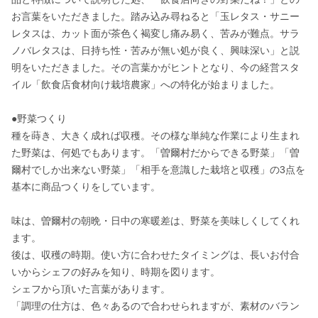
お言葉をいただきました。踏み込み尋ねると「玉レタス・サニー
レタスは、カット面が茶色く褐変し痛み易く、苦みが難点。サラ
ノバレタスは、日持ち性・苦みが無い処が良く、興味深い」と説
明をいただきました。その言葉かがヒントとなり、今の経営スタ
イル「飲食店食材向け栽培農家」への特化が始まりました。

●野菜つくり

種を蒔き、大きく成れば収穫。その様な単純な作業により生まれ
た野菜は、何処でもあります。「曽爾村だからできる野菜」「曽
爾村でしか出来ない野菜」「相手を意識した栽培と収穫」の3点を
基本に商品つくりをしています。

味は、曽爾村の朝晩・日中の寒暖差は、野菜を美味しくしてくれ
ます。

後は、収穫の時期。使い方に合わせたタイミングは、長いお付合
いからシェフの好みを知り、時期を図ります。

シェフから頂いた言葉があります。

「調理の仕方は、色々あるので合わせられますが、素材のバラン