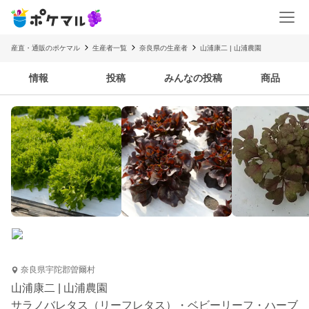
産直・通販のポケマル
生産者一覧
奈良県の生産者
山浦康二 | 山浦農園
情報
投稿
みんなの投稿
商品
奈良県宇陀郡曽爾村
山浦康二 | 山浦農園
サラノバレタス（リーフレタス）・ベビーリーフ・ハーブ