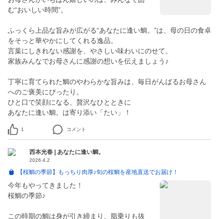
む“おいしい時間”。
ふっくら上品な旨みが広がる“あなたに逢い鯛。”は、母の日の食卓
をそっと華やかにしてくれる逸品。
言葉にしきれない感謝を、やさしい味わいにのせて。
家族みんなでお母さんに感謝の想いを伝えましょう♪
丁寧に育てられた鯛のやわらかな旨みは、毎日がんばるお母さん
へのご褒美にぴったり。
ひと口で笑顔になる、贅沢なひとときに
あなたに逢い鯛。は寄り添い「たい」！
1
コメント
西本光春 | あなたに逢い鯛。
2026.4.2
【桜鯛の季節】もっちり肉厚♪旬の桜鯛を産地直送でお届け！
今年もやってきました！
桜鯛の季節♪
この時期の鯛は身が引き締まり、脂乗りも抜