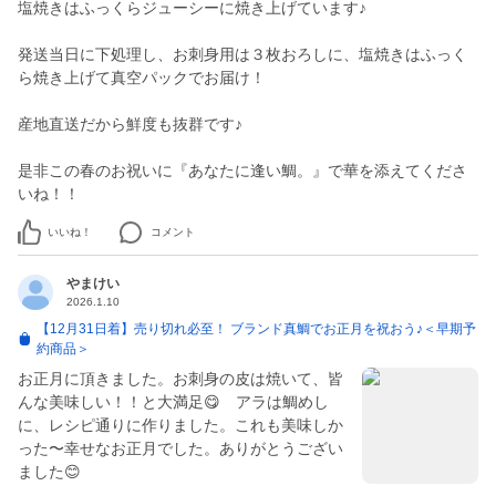
塩焼きはふっくらジューシーに焼き上げています♪
発送当日に下処理し、お刺身用は３枚おろしに、塩焼きはふっく
ら焼き上げて真空パックでお届け！
産地直送だから鮮度も抜群です♪
是非この春のお祝いに『あなたに逢い鯛。』で華を添えてくださ
いいね！
コメント
やまけい
2026.1.10
【12月31日着】売り切れ必至！ ブランド真鯛でお正月を祝おう♪＜早期予
約商品＞
お正月に頂きました。お刺身の皮は焼いて、皆
んな美味しい！！と大満足😋 アラは鯛めし
に、レシピ通りに作りました。これも美味しか
った〜幸せなお正月でした。ありがとうござい
ました😊