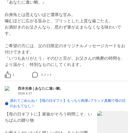
『あなたに逢い鯛。』
白身魚とは思えないほど濃厚な甘み。
噛むほどに広がる旨みと、プリッとした上質な歯ごたえ。
お酒好きのお父さんなら、思わず箸が止まらなくなる味わいで
す。
ご希望の方には、父の日限定のオリジナルメッセージカードをお
付けできます。
「いつもありがとう」そのひと言が、お父さんの晩酌の時間を、
より温かく、特別なものにしてくれます。
1
コメント
西本光春 | あなたに逢い鯛。
2026.4.27
遅れてごめんね！【母の日ギフト】もっちり肉厚♪ブランド真鯛で母の日
のおもてなし！
【母の日ギフトに】家族がそろう時間こそ、い
ちばんの贈り物
お母さんがいちばん嬉しいのは、みんなで囲