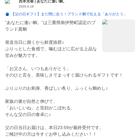
西本光春 | あなたに逢い鯛。
2026.6.18
【父の日ギフト】まだ間に合う！ブランド鯛で伝える「ありがとう」
“あなたに逢い鯛。”は三重県南伊勢町認定のブ
ランド真鯛
発送当日に捌くから鮮度抜群♪
ぷりっとした食感で、噛むほどに広がる上品な
甘みが魅力です。
「お父さん、いつもありがとう」
そのひと言を、美味しさでまっすぐ届けられるギフトです！
ぷりぷりのお刺身、香ばしい炙り、ふっくら鯛めし♪
家族の箸が自然と伸びて、
「おいしいね」と笑顔がこぼれる。
そんな父の日の食卓に♪
父の日当日お届けは、本日23:59が最終受付です。
ご検討中の方は今すぐお申し込みください！！