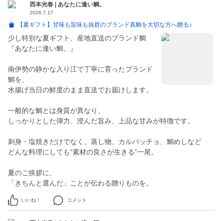
西本光春 | あなたに逢い鯛。
2026.7.17
【夏ギフト】甘味も旨味も抜群のブランド真鯛を大切な方へ贈る♪
少し特別な夏ギフト、産地直送のブランド鯛
『あなたに逢い鯛。』
南伊勢の静かな入り江で丁寧に育ったブランド
鯛を、
水揚げ当日の鮮度のまま直送でお届けします。
一般的な鯛とは身質が異なり、
しっかりとした弾力、澄んだ旨み、上品な甘みが特徴です。
刺身・塩焼きだけでなく、蒸し物、カルパッチョ、鯛めしなど
どんな料理にしても“素材の良さが生きる”一尾。
夏のご挨拶に、
「きちんと選んだ」ことが伝わる贈りものを。
いいね！
コメント