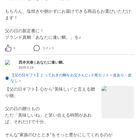
もちろん、塩焼きや捌かずにお届けできる商品もお選びいただけ
ます！
父の日の新定番に！
ブランド真鯛「あなたに逢い鯛。」を♪
1
コメント
西本光春 | あなたに逢い鯛。
2026.5.19
【父の日ギフト】とっておきの鯛をお父さんに♪２尾セット＜皮あり・皮
なし＞
【父の日ギフト】心から“美味しい”と言える贈
り物。
父の日の贈りもの
ただ「美味しいね」と笑い合える時間があれ
ば、それだけで十分。
そんな“家族のひととき”をそっと豊かにしてくれるのが