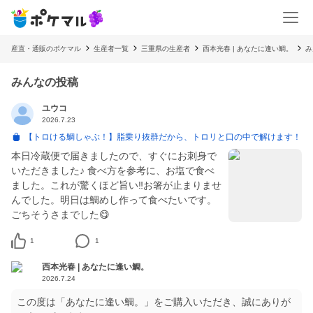
産直・通販のポケマル
生産者一覧
三重県の生産者
西本光春 | あなたに逢い鯛。
み
みんなの投稿
ユウコ
2026.7.23
【トロける鯛しゃぶ！】脂乗り抜群だから、トロリと口の中で解けます！
本日冷蔵便で届きましたので、すぐにお刺身で
いただきました♪ 食べ方を参考に、お塩で食べ
ました。これが驚くほど旨い‼️お箸が止まりませ
んでした。明日は鯛めし作って食べたいです。
ごちそうさまでした😋
1
1
西本光春 | あなたに逢い鯛。
2026.7.24
この度は「あなたに逢い鯛。」をご購入いただき、誠にありが