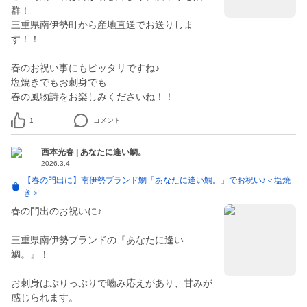
群！
三重県南伊勢町から産地直送でお送りしま
す！！
春のお祝い事にもピッタリですね♪
塩焼きでもお刺身でも
春の風物詩をお楽しみくださいね！！
1
コメント
西本光春 | あなたに逢い鯛。
2026.3.4
【春の門出に】南伊勢ブランド鯛「あなたに逢い鯛。」でお祝い♪＜塩焼
き＞
春の門出のお祝いに♪
三重県南伊勢ブランドの『あなたに逢い
鯛。』！
お刺身はぷりっぷりで嚙み応えがあり、甘みが
感じられます。