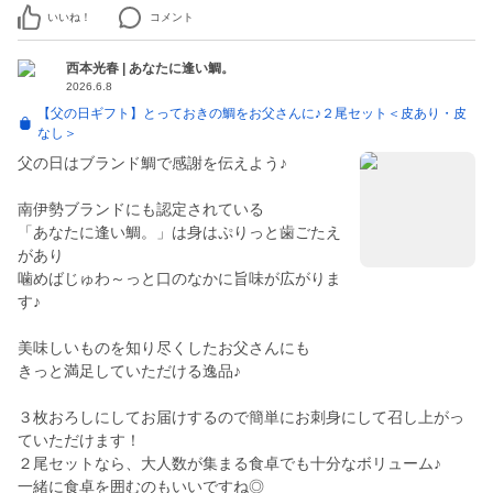
いいね！
コメント
西本光春 | あなたに逢い鯛。
2026.6.8
【父の日ギフト】とっておきの鯛をお父さんに♪２尾セット＜皮あり・皮
なし＞
父の日はブランド鯛で感謝を伝えよう♪
南伊勢ブランドにも認定されている
「あなたに逢い鯛。」は身はぷりっと歯ごたえ
があり
噛めばじゅわ～っと口のなかに旨味が広がりま
す♪
美味しいものを知り尽くしたお父さんにも
きっと満足していただける逸品♪
３枚おろしにしてお届けするので簡単にお刺身にして召し上がっ
ていただけます！
２尾セットなら、大人数が集まる食卓でも十分なボリューム♪
一緒に食卓を囲むのもいいですね◎