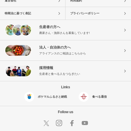
運営会社
利用規約
特商法に基づく表記
プライバシーポリシー
生産者の方へ
農家さん・漁師さんを募集しています!
法人・自治体の方へ
アライアンスのご相談はこちらから
採用情報
生産者と食べる人をつなぎたい
Links
ポケマルふるさと納税
食べる通信
Follow us