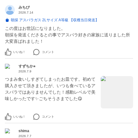
みちぴ
2026.7.14
朝採 アスパラガス 2Lサイズ A等級 【収穫当日発送】
この度はお世話になりました。
朝採を発送くださるとの事でアスパラ好きの家族に送りました所
大変喜ばれました！
いいね！
コメント
すずちか⭐︎
2026.7.9
つまみ食いしすぎてしまったお皿です。初めて
購入させて頂きましたが、いつも食べているア
スパラではありませんでした！感動レベルで美
味しかったです✨ごちそうさまでした😋
いいね！
コメント
shima
2026.7.7