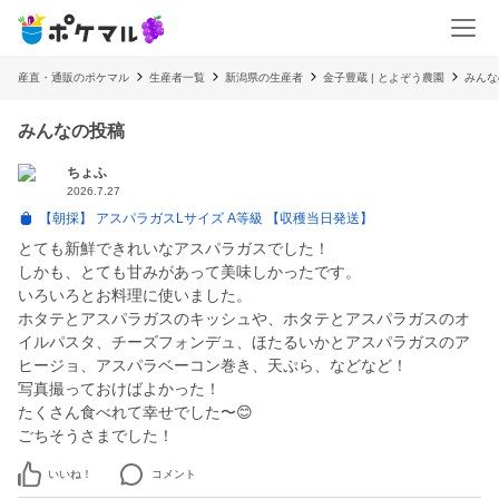
産直・通販のポケマル
生産者一覧
新潟県の生産者
金子豊蔵 | とよぞう農園
みんな
みんなの投稿
ちょふ
2026.7.27
【朝採】 アスパラガスLサイズ A等級 【収穫当日発送】
とても新鮮できれいなアスパラガスでした！
しかも、とても甘みがあって美味しかったです。
いろいろとお料理に使いました。
ホタテとアスパラガスのキッシュや、ホタテとアスパラガスのオ
イルパスタ、チーズフォンデュ、ほたるいかとアスパラガスのア
ヒージョ、アスパラベーコン巻き、天ぷら、などなど！
写真撮っておけばよかった！
たくさん食べれて幸せでした〜😊
ごちそうさまでした！
いいね！
コメント