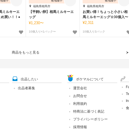
地陽子
菊地陽子
菊地陽子
福島県相馬市
福島県相馬市
馬ミルキーエ
【平飼い卵】相馬ミルキーエ
お買い得！ちょっと小さい相
とめ買い！！●
ッグ
馬ミルキーエッグ☆30個入〜
2,311
1,230〜
10個入り×1パック〜
10個入り3パック
商品をもっと見る
出品したい
ポケマルについて
F
出品者募集
運営会社
Tw
お問合せ
I
利用規約
特商法に基づく表記
プライバシーポリシー
採用情報