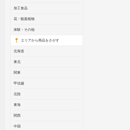
加工食品
花・観葉植物
体験・その他
エリアから商品をさがす
北海道
東北
関東
甲信越
北陸
東海
関西
中国