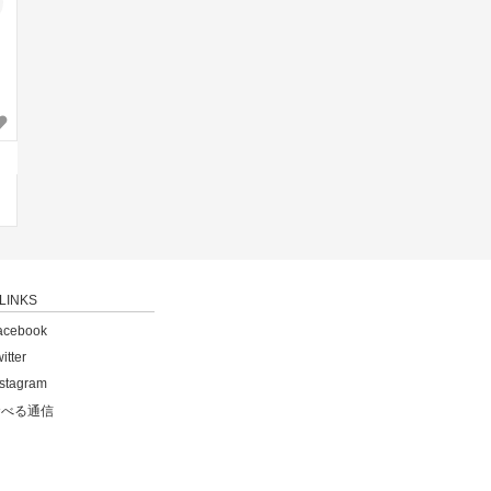
LINKS
acebook
itter
nstagram
食べる通信