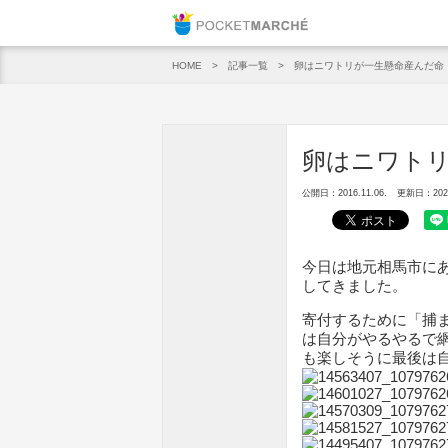
Pocket M
記事一覧
卵はニワトリが一生懸命産んだ命
HOME
卵はニワト
公開日：2016.11.06.
更新日：2020.
今日は地元相馬市に
してきました。
寄付するために「捕
は自分がやるやるで
も楽しそうに最後は