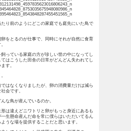
当たり前のようにどこの家庭でも庭先にいた鳥で
朝卵をとるのが仕事で、同時にそれが自然に食育
す。
を飼っている家庭の方が珍しい世の中になってし
してはこうした田舎の日常がどんどん失われてし
います。
リ。
前ではなくなりましたが、卵の消費量だけは減ら
な社会です。
どんな鳥が産んでいるのか。
は形は違えどニワトリと卵がもっと身近にあるも
が一生懸命産んだ命を常に僕らはいただいてるん
るような場を提供することだと思います。