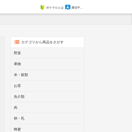
ポケマルとは
通信中...
カテゴリから商品をさがす
野菜
果物
米・穀類
お茶
魚介類
肉
卵・乳
蜂蜜