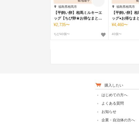
菊地陽子
菊
福島県相馬市
福島県相馬市
【平飼い卵】相馬ミルキーエ
【平飼い卵】相
ッグ【ちび卵★お得なまとめ
ッグ●お得なま
買い！】
2,735〜
4,460〜
ちび40個〜
40個〜
購入したい
はじめての方へ
よくある質問
お知らせ
企業・自治体の方へ