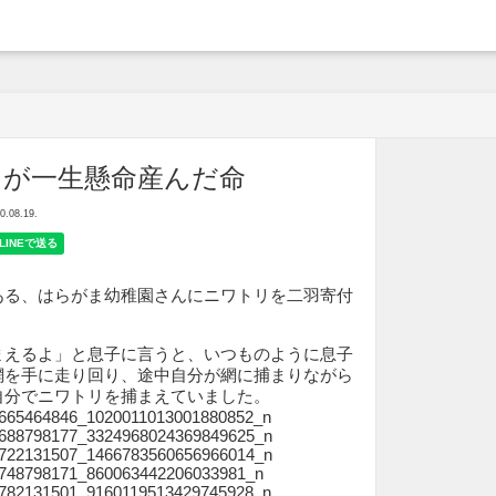
arche
リが一生懸命産んだ命
08.19.
ある、はらがま幼稚園さんにニワトリを二羽寄付
まえるよ」と息子に言うと、いつものように息子
網を手に走り回り、途中自分が網に捕まりながら
自分でニワトリを捕まえていました。